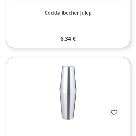
Cocktailbecher Julep
Regulärer Preis:
6,34 €