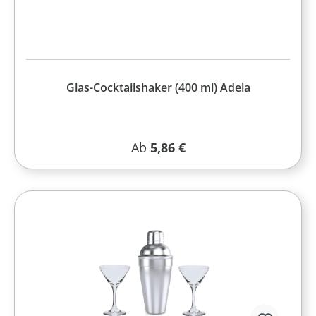
Glas-Cocktailshaker (400 ml) Adela
Regulärer Preis:
Ab
5,86 €