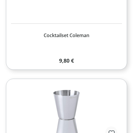
Cocktailset Coleman
Regulärer Preis:
9,80 €