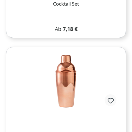
Cocktail Set
Regulärer Preis:
Ab
7,18 €