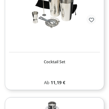
Cocktail Set
Regulärer Preis:
Ab
11,19 €