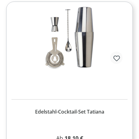
Edelstahl-Cocktail-Set Tatiana
Regulärer Preis:
Ab
18,10 €