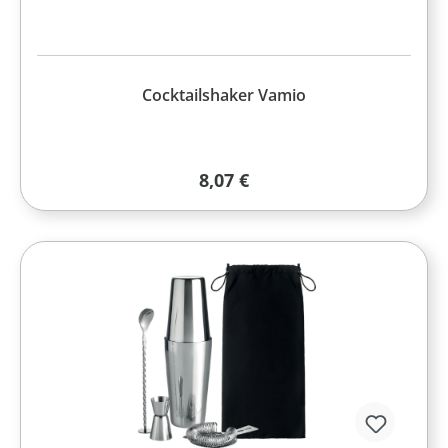
Cocktailshaker Vamio
Regulärer Preis:
8,07 €