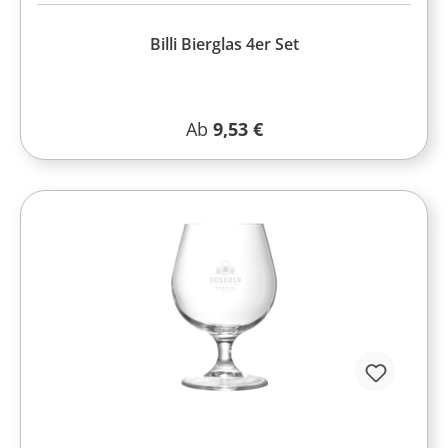
Billi Bierglas 4er Set
Regulärer Preis:
Ab
9,53 €