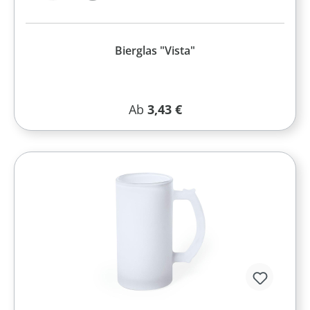
Bierglas "Vista"
Regulärer Preis:
Ab
3,43 €