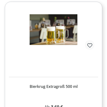
Bierkrug Extragroß 500 ml
Regulärer Preis:
Ab
3,60 €