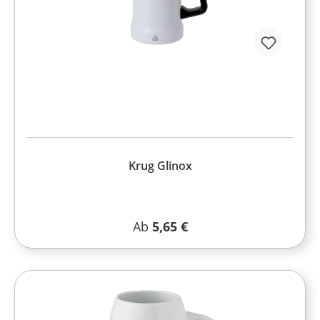
Krug Glinox
Regulärer Preis:
Ab
5,65 €