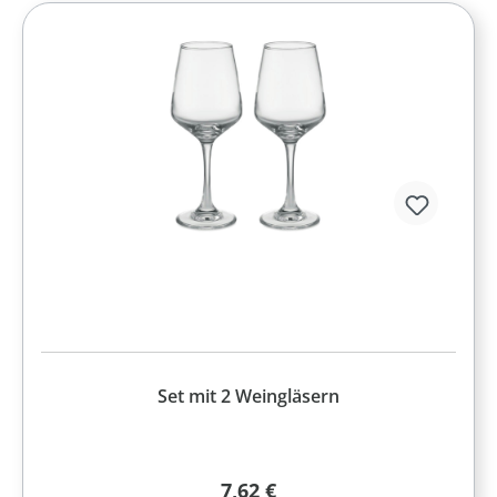
Set mit 2 Weingläsern
Regulärer Preis:
7,62 €