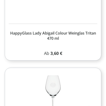
HappyGlass Lady Abigail Colour Weinglas Tritan
470 ml
Regulärer Preis:
Ab
3,60 €