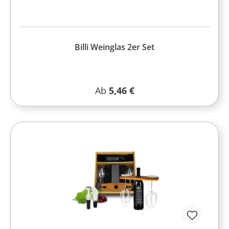
Billi Weinglas 2er Set
Regulärer Preis:
Ab
5,46 €