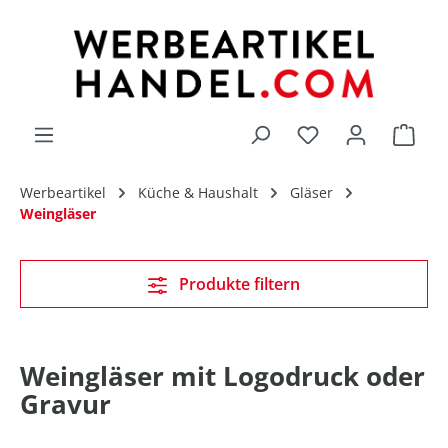
alt springen
Du hast 0 Produk
Werbeartikel
Küche & Haushalt
Gläser
Weingläser
Produkte filtern
Weingläser mit Logodruck oder
Gravur