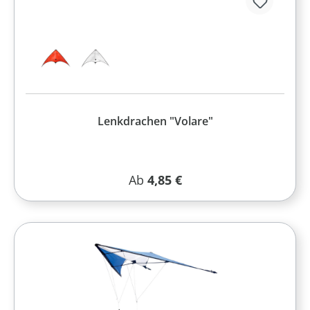
Lenkdrachen "Volare"
Regulärer Preis:
Ab
4,85 €