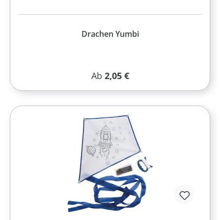
Drachen Yumbi
Regulärer Preis:
Ab
2,05 €