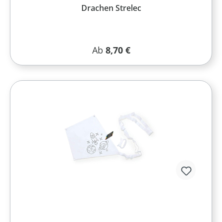
Drachen Strelec
Regulärer Preis:
Ab
8,70 €