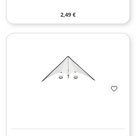
Regulärer Preis:
2,49 €