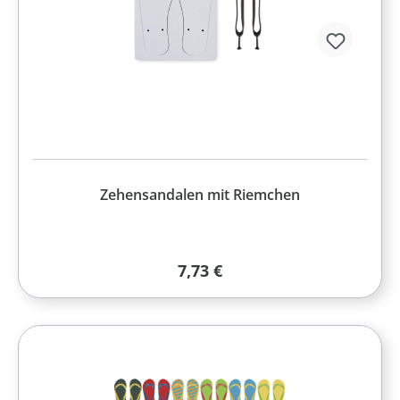
Zehensandalen mit Riemchen
Regulärer Preis:
7,73 €