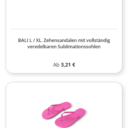
BALI L / XL. Zehensandalen mit vollständig
veredelbaren Sublimationssohlen
Regulärer Preis:
Ab
3,21 €