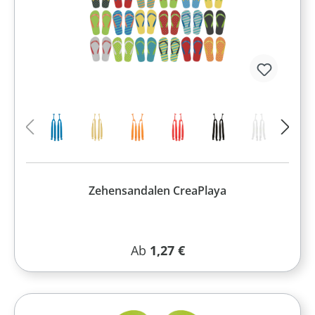
Zehensandalen CreaPlaya
Regulärer Preis:
Ab
1,27 €