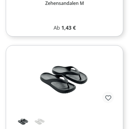
Zehensandalen M
Regulärer Preis:
Ab
1,43 €