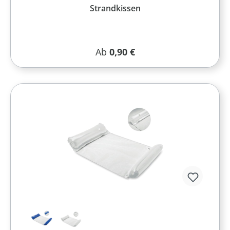
Strandkissen
Regulärer Preis:
Ab
0,90 €