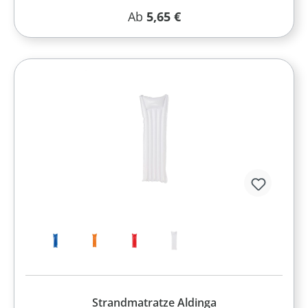
Regulärer Preis:
Ab
5,65 €
Strandmatratze Aldinga