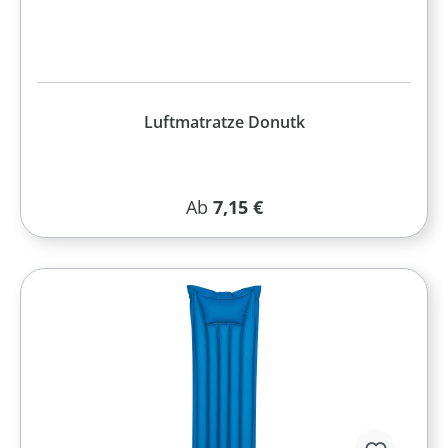
Luftmatratze Donutk
Regulärer Preis:
Ab
7,15 €