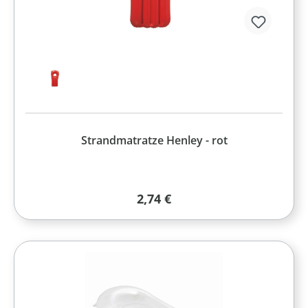
Strandmatratze Henley - rot
Regulärer Preis:
2,74 €