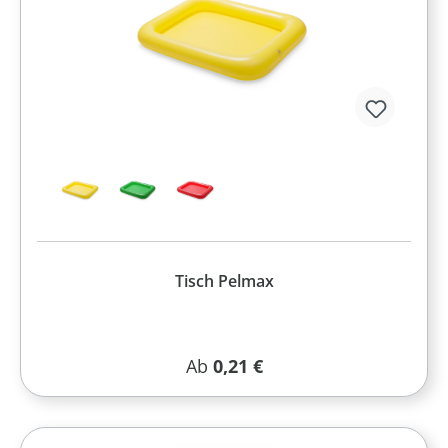
Tisch Pelmax
Regulärer Preis:
Ab
0,21 €