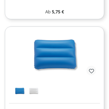
Regulärer Preis:
Ab
5,75 €