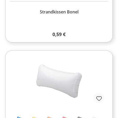
Strandkissen Bonel
Regulärer Preis:
0,59 €