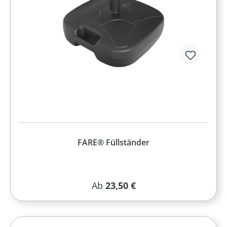
FARE® Füllständer
Regulärer Preis:
Ab
23,50 €