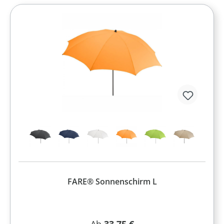
FARE® Sonnenschirm L
Regulärer Preis: