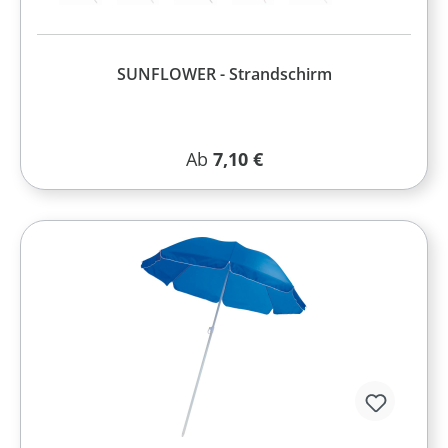
SUNFLOWER - Strandschirm
Regulärer Preis:
Ab
7,10 €