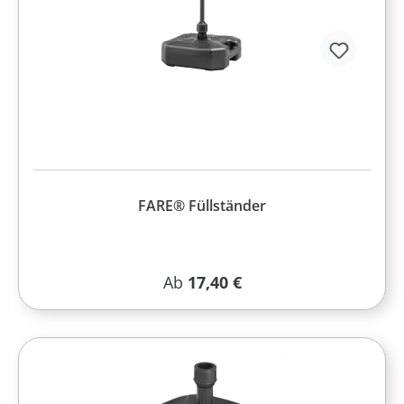
FARE® Füllständer
Regulärer Preis:
Ab
17,40 €