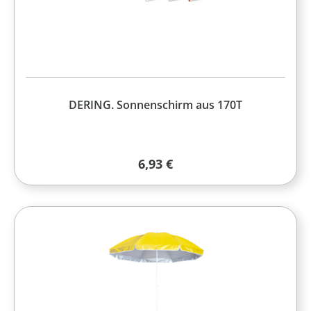
DERING. Sonnenschirm aus 170T
Regulärer Preis:
6,93 €