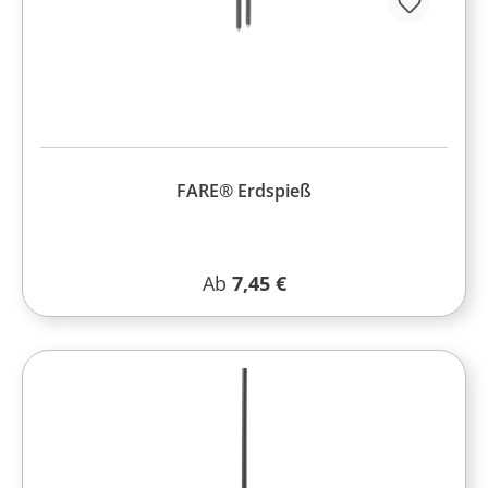
FARE® Erdspieß
Regulärer Preis:
Ab
7,45 €