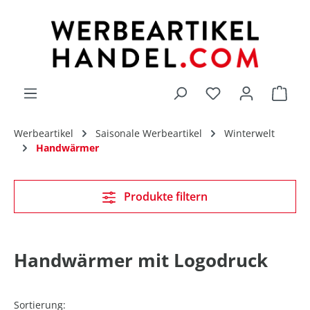
alt springen
Du hast 0 Produk
Werbeartikel
Saisonale Werbeartikel
Winterwelt
Handwärmer
Produkte filtern
Handwärmer mit Logodruck
Sortierung: