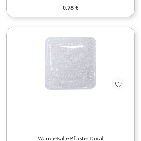
Regulärer Preis:
0,78 €
Wärme-Kälte Pflaster Doral