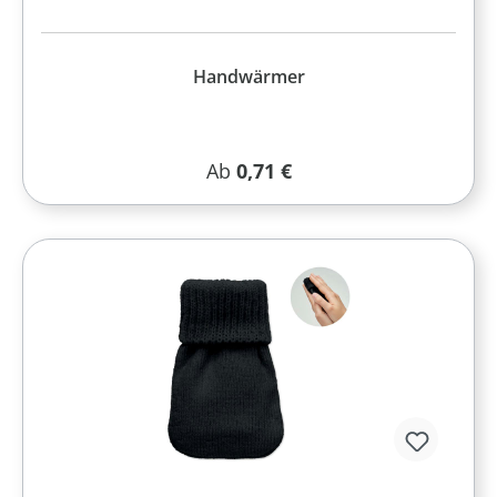
Handwärmer
Regulärer Preis:
Ab
0,71 €