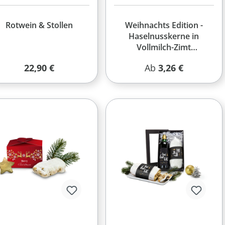
Rotwein & Stollen
Weihnachts Edition -
Haselnusskerne in
Vollmilch-Zimt
Schokolade in der
Regulärer Preis:
Regulärer Preis:
22,90 €
Ab
3,26 €
Faltschachtel