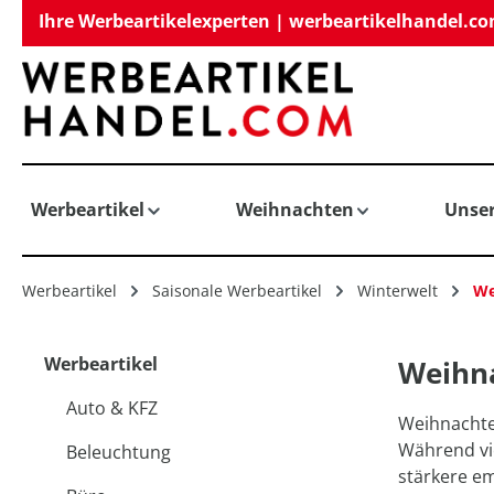
Ihre Werbeartikelexperten | werbeartikelhandel.c
springen
Zur Hauptnavigation springen
Werbeartikel
Weihnachten
Unse
Werbeartikel
Saisonale Werbeartikel
Winterwelt
We
Werbeartikel
Weihna
Auto & KFZ
Weihnachte
Während vie
Beleuchtung
stärkere e