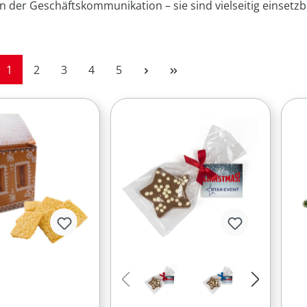
n der Geschäftskommunikation – sie sind vielseitig einsetz
Seite
Seite
Seite
Seite
Seite
1
2
3
4
5