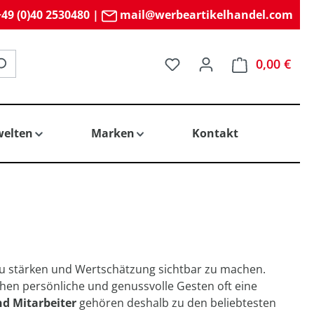
49 (0)40 2530480
|
mail@werbeartikelhandel.com
Du hast 0 Produkte auf 
0,00 €
elten
Marken
Kontakt
zu stärken und Wertschätzung sichtbar zu machen.
hen persönliche und genussvolle Gesten oft eine
d Mitarbeiter
gehören deshalb zu den beliebtesten