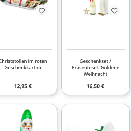
Christstollen im roten
Geschenkset /
Geschenkkarton
Präsenteset: Goldene
Weihnacht
Regulärer Preis:
Regulärer Preis:
12,95 €
16,50 €