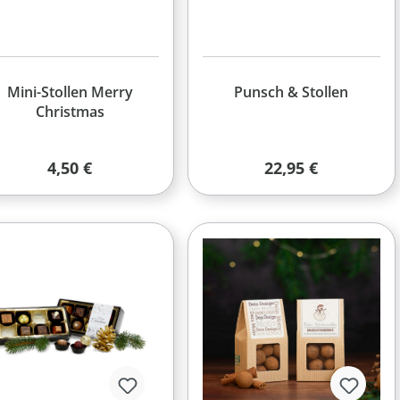
Mini-Stollen Merry
Punsch & Stollen
Christmas
Regulärer Preis:
Regulärer Preis:
4,50 €
22,95 €