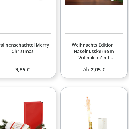
ralinenschachtel Merry
Weihnachts Edition -
Christmas
Haselnusskerne in
Vollmilch-Zimt
Schokolade in der Mini-
Regulärer Preis:
Regulärer Preis:
9,85 €
Ab
2,05 €
Faltschachtel