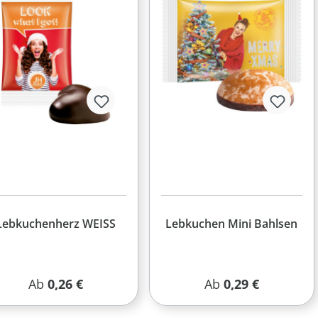
Lebkuchenherz WEISS
Lebkuchen Mini Bahlsen
Regulärer Preis:
Regulärer Preis:
Ab
0,26 €
Ab
0,29 €