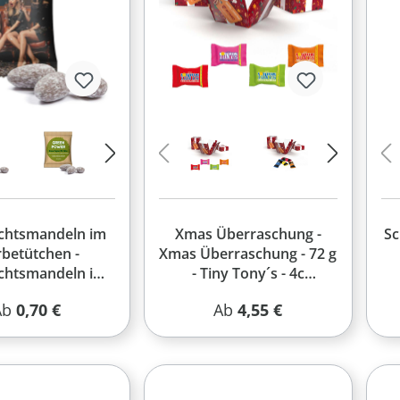
chtsmandeln im
Xmas Überraschung -
S
betütchen -
Xmas Überraschung - 72 g
chtsmandeln im
- Tiny Tony´s - 4c
ütchen - 12 g -
Euroskala
egulärer Preis:
Regulärer Preis:
Ab
0,70 €
Ab
4,55 €
-Folie weiß - 4c
We
Euroskala