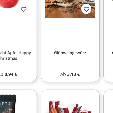
cht Apfel Happy
Glühweingewürz
hristmas
egulärer Preis:
Regulärer Preis:
Ab
0,94 €
Ab
3,13 €