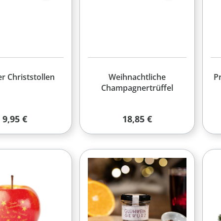
er Christstollen
Weihnachtliche
P
Champagnertrüffel
Regulärer Preis:
Regulärer Preis:
9,95 €
18,85 €