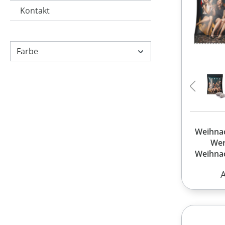
Kontakt
Farbe
Weihna
Wer
Weihna
Werbet
R
Standard