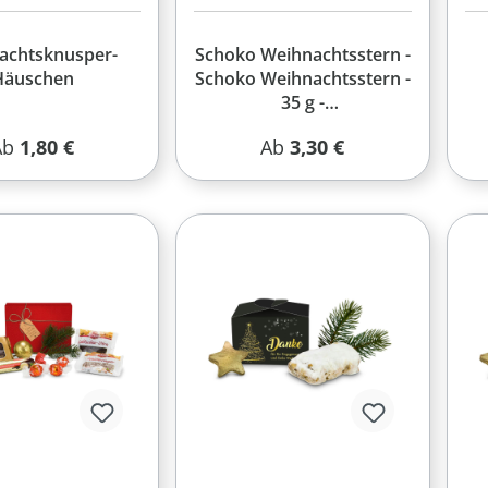
achtsknusper-
Schoko Weihnachtsstern -
Häuschen
Schoko Weihnachtsstern -
35 g -
Vollmilchschokolade -
egulärer Preis:
Regulärer Preis:
Ab
1,80 €
Ab
3,30 €
Rote Schleife - 4c
Euroskala