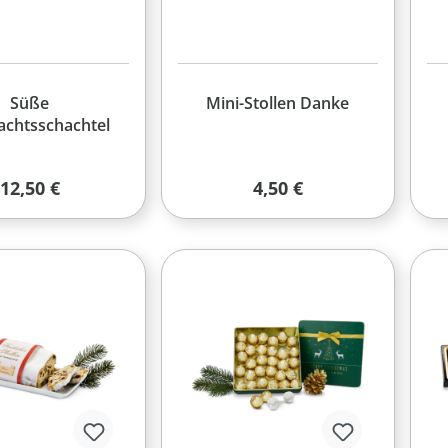
Süße
Mini-Stollen Danke
chtsschachtel
Regulärer Preis:
Regulärer Preis:
12,50 €
4,50 €