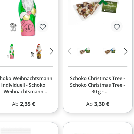
choko Weihnachtsmann
Schoko Christmas Tree -
Individuell - Schoko
Schoko Christmas Tree -
Weihnachtsmann
30 g -
Individuell - 60 g -
Vollmilchschokolade
Regulärer Preis:
Regulärer Preis:
Ab
2,35 €
Ab
3,30 €
ihnachtsmann 60 g - 4c
(Topping Nüsse) - Grüne
Euroskala
Schleife - 4c Euroskala