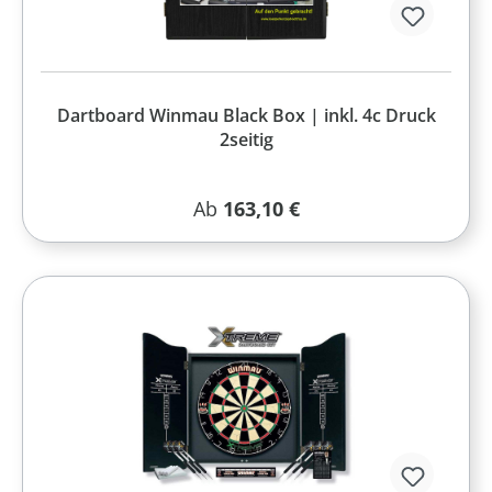
Dartboard Winmau Black Box | inkl. 4c Druck
2seitig
Regulärer Preis:
Ab
163,10 €