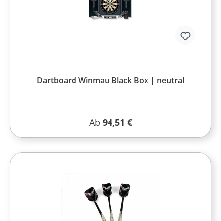
Dartboard Winmau Black Box | neutral
Regulärer Preis:
Ab
94,51 €