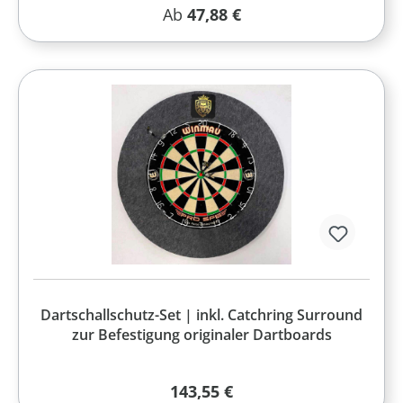
Regulärer Preis:
Ab
47,88 €
Dartschallschutz-Set | inkl. Catchring Surround
zur Befestigung originaler Dartboards
Regulärer Preis:
143,55 €