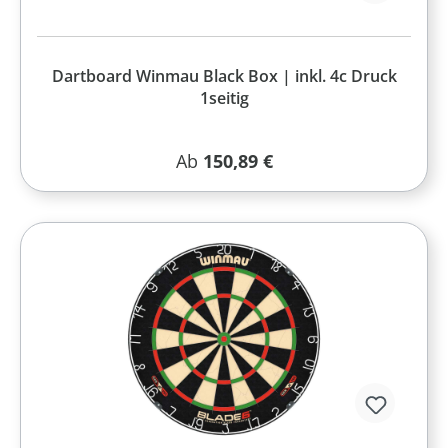
Dartboard Winmau Black Box | inkl. 4c Druck
1seitig
Regulärer Preis:
Ab
150,89 €