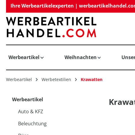
Ihre Werbeartikelexperten | werbeartikelhandel.c
springen
Zur Hauptnavigation springen
Werbeartikel
Weihnachten
Unse
Werbeartikel
Werbetextilien
Krawatten
Werbeartikel
Krawat
Auto & KFZ
Beleuchtung