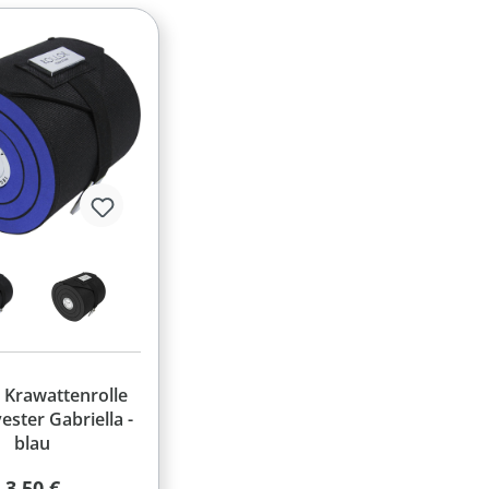
 Krawattenrolle
ester Gabriella -
blau
Regulärer Preis:
3,50 €