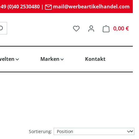
49 (0)40 2530480
|
mail@werbeartikelhandel.com
Du hast 0 Produkte auf 
0,00 €
elten
Marken
Kontakt
Sortierung: