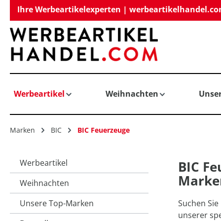
Ihre Werbeartikelexperten | werbeartikelhandel.c
springen
Zur Hauptnavigation springen
Werbeartikel
Weihnachten
Unse
Marken
BIC
BIC Feuerzeuge
Werbeartikel
BIC Fe
Marken
Weihnachten
Unsere Top-Marken
Suchen Sie 
unserer spe