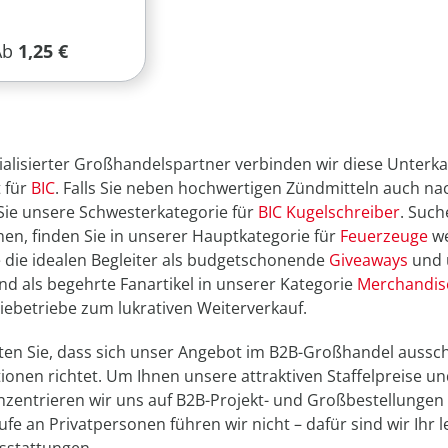
egulärer Preis:
Ab
1,25 €
zialisierter Großhandelspartner verbinden wir diese Unter
 für
BIC
. Falls Sie neben hochwertigen Zündmitteln auch n
Sie unsere Schwesterkategorie für
BIC Kugelschreiber
. Suc
n, finden Sie in unserer Hauptkategorie für
Feuerzeuge
we
 die idealen Begleiter als budgetschonende
Giveaways
und 
d als begehrte Fanartikel in unserer Kategorie
Merchandis
ebetriebe zum lukrativen Weiterverkauf.
hten Sie, dass sich unser Angebot im B2B-Großhandel aussc
tionen richtet. Um Ihnen unsere attraktiven Staffelpreise u
zentrieren wir uns auf B2B-Projekt- und Großbestellungen 
ufe an Privatpersonen führen wir nicht – dafür sind wir Ihr