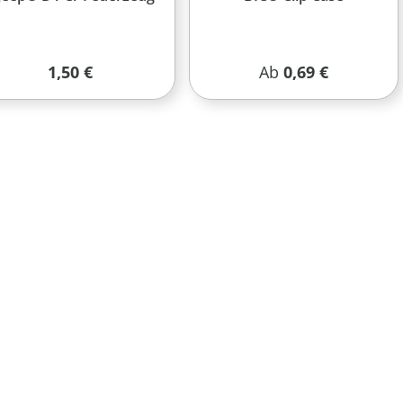
Regulärer Preis:
Regulärer Preis:
1,50 €
Ab
0,69 €