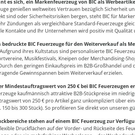
t es sich, ein Markenfeuerzeug von BIC als Werbeartik
euge genießen weltweites Vertrauen bezüglich Sicherheit 
ekt sind oder Sicherheitsrisiken bergen, steht BIC für Marke
hr Zündungen als vergleichbare Standard-Feuerzeuge gleic
le Kontakte und Ihr Unternehmen wird positiv mit Qualität u
h bedruckte BIC Feuerzeuge für den Weiterverkauf als M
! Aufgrund ihres Kultstatus sind personalisierte BIC Feuer
ortvereine, Musikfestivals, Kneipen oder Merchandising-S
. Durch den geringen Einkaufspreis im B2B-Großhandel und 
rragende Gewinnspannen beim Weiterverkauf erzielen.
er Mindestauftragswert von 250 € bei BIC Feuerzeugen er
rzeuge kaufmännisch attraktive B2B-Stückpreise im niedrig
ragswert von 250 € pro Artikel ganz unkompliziert über e
. 150 bis 300 Stück). So profitieren Sie direkt von unseren 
ckbereiche stehen auf einem BIC Feuerzeug zur Verfüg
flexible Druckflächen auf der Vorder- und Rückseite des Feue