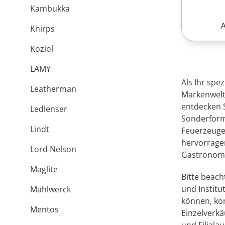
Kambukka
R
Knirps
Koziol
LAMY
Als Ihr spe
Leatherman
Markenwelt
entdecken 
Ledlenser
Sonderforme
Lindt
Feuerzeuge
hervorragen
Lord Nelson
Gastronomi
Maglite
Bitte beac
und Institu
Mahlwerck
können, kon
Mentos
Einzelverkä