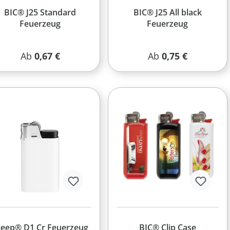
BIC® J25 Standard
BIC® J25 All black
Feuerzeug
Feuerzeug
Regulärer Preis:
Regulärer Preis:
Ab
0,67 €
Ab
0,75 €
jeep® D1 Cr Feuerzeug
BIC® Clip Case