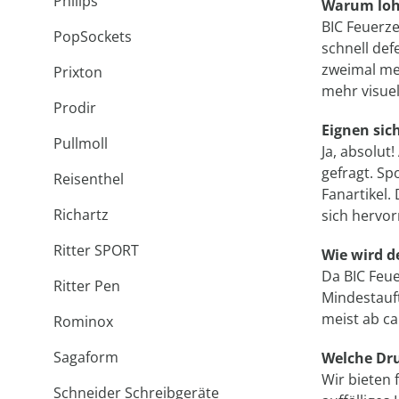
Philips
Warum lohn
BIC Feuerz
PopSockets
schnell def
zweimal me
Prixton
mehr visuel
Prodir
Eignen sic
Pullmoll
Ja, absolut
gefragt. Sp
Reisenthel
Fanartikel
Richartz
sich hervo
Ritter SPORT
Wie wird d
Da BIC Feue
Ritter Pen
Mindestauft
meist ab ca
Rominox
Sagaform
Welche Dru
Wir bieten 
Schneider Schreibgeräte