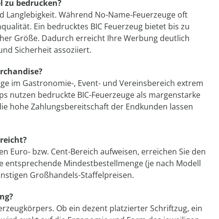
el zu bedrucken?
und Langlebigkeit. Während No-Name-Feuerzeuge oft
nqualität. Ein bedrucktes BIC Feuerzeug bietet bis zu
her Größe. Dadurch erreicht Ihre Werbung deutlich
nd Sicherheit assoziiert.
erchandise?
zeuge im Gastronomie-, Event- und Vereinsbereich extrem
hops nutzen bedruckte BIC-Feuerzeuge als margenstarke
die hohe Zahlungsbereitschaft der Endkunden lassen
reicht?
en Euro- bzw. Cent-Bereich aufweisen, erreichen Sie den
ine entsprechende Mindestbestellmenge (je nach Modell
günstigen Großhandels-Staffelpreisen.
ung?
rzeugkörpers. Ob ein dezent platzierter Schriftzug, ein