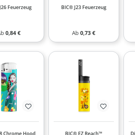
J26 Feuerzeug
BIC® J23 Feuerzeug
egulärer Preis:
Regulärer Preis:
Ab
0,84 €
Ab
0,73 €
38 Chrome Hood
BIC® EZ Reach™
D