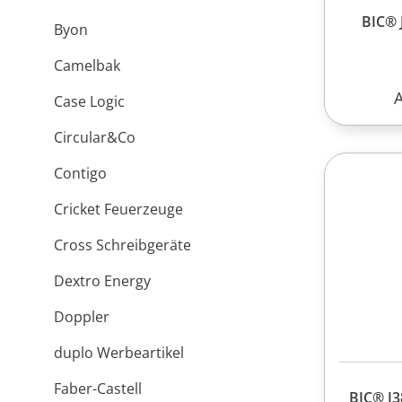
BIC® 
Byon
Camelbak
R
Case Logic
Сircular&Сo
Contigo
Cricket Feuerzeuge
Cross Schreibgeräte
Dextro Energy
Doppler
duplo Werbeartikel
Faber-Castell
BIC® J