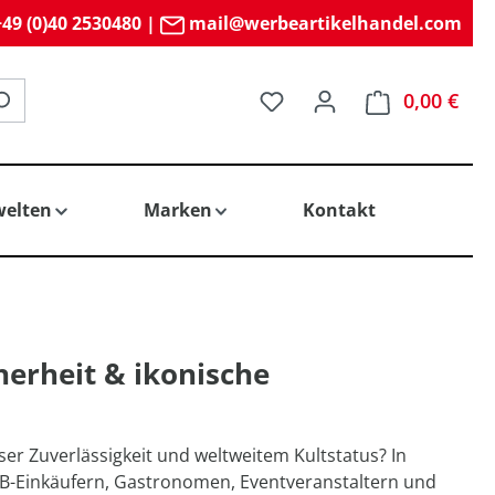
49 (0)40 2530480
|
mail@werbeartikelhandel.com
Du hast 0 Produkte auf 
0,00 €
elten
Marken
Kontakt
erheit & ikonische
r Zuverlässigkeit und weltweitem Kultstatus? In
B2B-Einkäufern, Gastronomen, Eventveranstaltern und