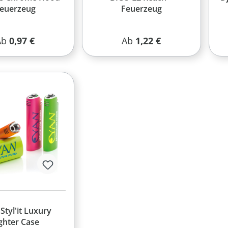
euerzeug
Feuerzeug
egulärer Preis:
Regulärer Preis:
Ab
0,97 €
Ab
1,22 €
Styl'it Luxury
ghter Case