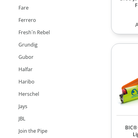
F
Fare
Ferrero
R
Fresh´n Rebel
Grundig
Gubor
Halfar
Haribo
Herschel
Jays
JBL
BIC® 
Join the Pipe
Li