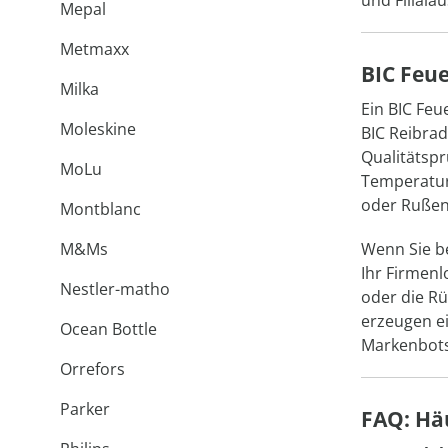
und Filiala
Mepal
Metmaxx
BIC Feue
Milka
Ein BIC Feu
Moleskine
BIC Reibrad
Qualitätsp
MoLu
Temperature
oder Rußen
Montblanc
M&Ms
Wenn Sie be
Ihr Firmenl
Nestler-matho
oder die R
erzeugen ei
Ocean Bottle
Markenbots
Orrefors
Parker
FAQ: Hä