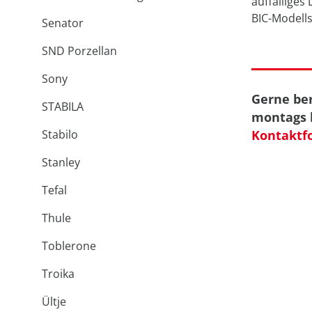
auffälliges
BIC-Modells
Senator
SND Porzellan
Sony
Gerne ber
STABILA
montags b
Stabilo
Kontaktf
Stanley
Tefal
Thule
Toblerone
Troika
Ültje