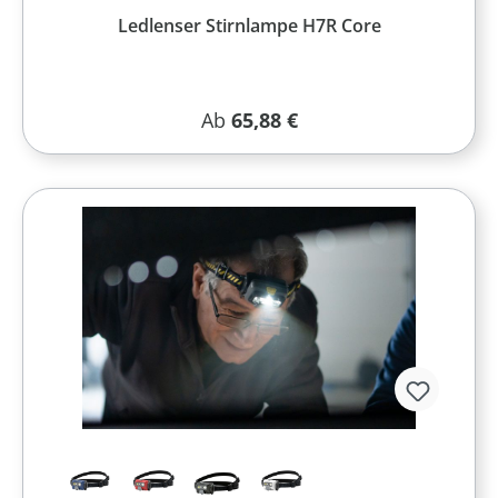
Ledlenser Stirnlampe H7R Core
Regulärer Preis:
Ab
65,88 €