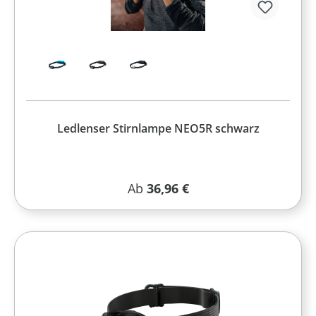
Ledlenser Stirnlampe NEO5R schwarz
Regulärer Preis:
Ab
36,96 €