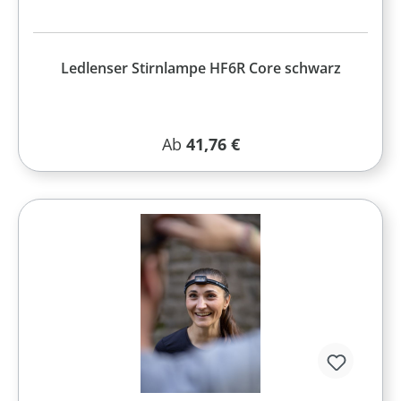
Ledlenser Stirnlampe HF6R Core schwarz
Regulärer Preis:
Ab
41,76 €