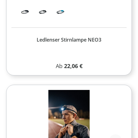
Ledlenser Stirnlampe NEO3
Regulärer Preis:
Ab
22,06 €