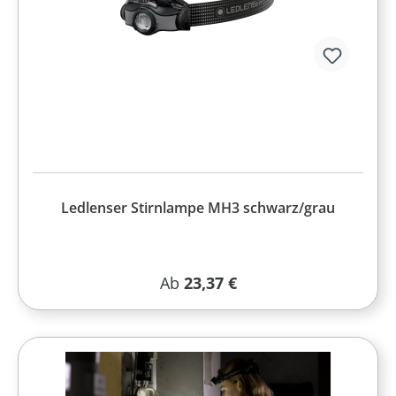
Ledlenser Stirnlampe MH3 schwarz/grau
Regulärer Preis:
Ab
23,37 €