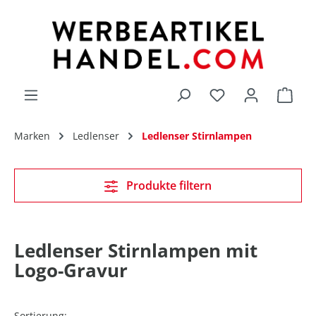
alt springen
Du hast 0 Produk
Marken
Ledlenser
Ledlenser Stirnlampen
Produkte filtern
Ledlenser Stirnlampen mit
Logo-Gravur
Sortierung: