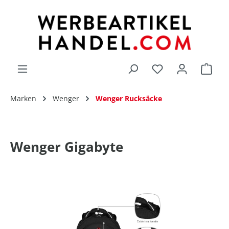
alt springen
Du hast 0 Produk
Marken
Wenger
Wenger Rucksäcke
Wenger Gigabyte
Bildergalerie überspringen