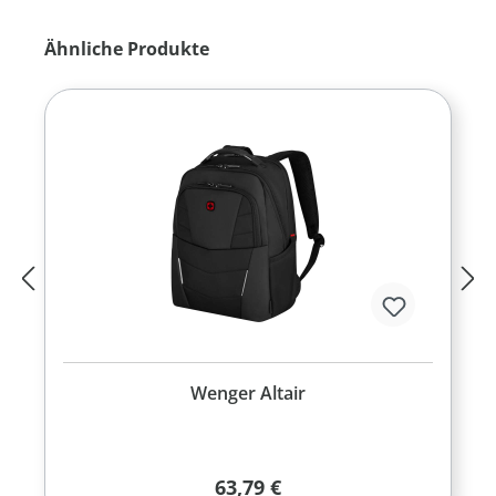
Produktgalerie überspringen
Ähnliche Produkte
Wenger Altair
Regulärer Preis:
63,79 €