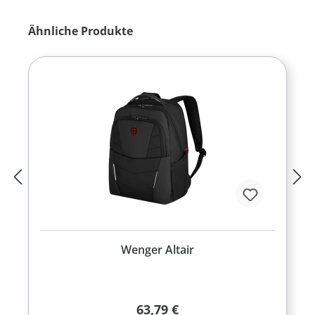
Produktgalerie überspringen
Ähnliche Produkte
Wenger Altair
Regulärer Preis:
63,79 €