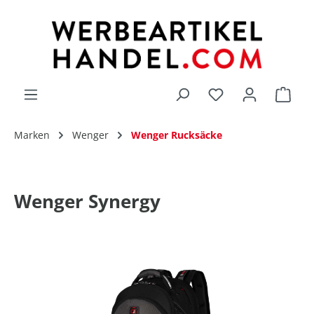
alt springen
Du hast 0 Produk
Marken
Wenger
Wenger Rucksäcke
Wenger Synergy
Bildergalerie überspringen