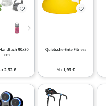
-Handtuch 90x30
Quietsche-Ente Fitness
cm
egulärer Preis:
Regulärer Preis:
Ab
2,32 €
Ab
1,93 €