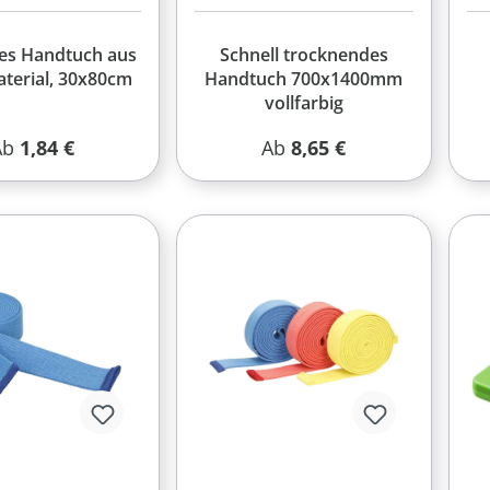
es Handtuch aus
Schnell trocknendes
terial, 30x80cm
Handtuch 700x1400mm
vollfarbig
egulärer Preis:
Regulärer Preis:
Ab
1,84 €
Ab
8,65 €