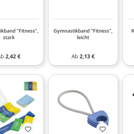
kband "Fitness",
Gymnastikband "Fitness",
K
stark
leicht
egulärer Preis:
Regulärer Preis:
Ab
2,42 €
Ab
2,13 €