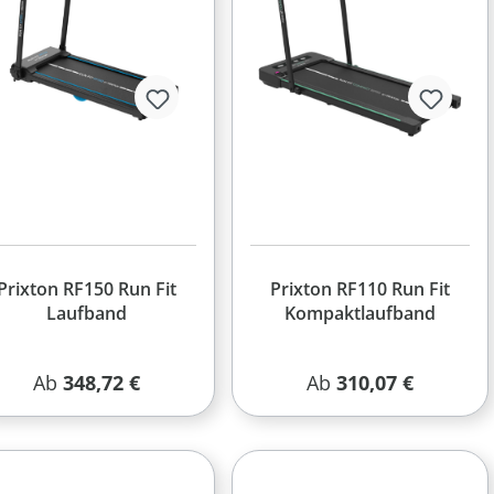
Prixton RF150 Run Fit
Prixton RF110 Run Fit
Laufband
Kompaktlaufband
Regulärer Preis:
Regulärer Preis:
Ab
348,72 €
Ab
310,07 €