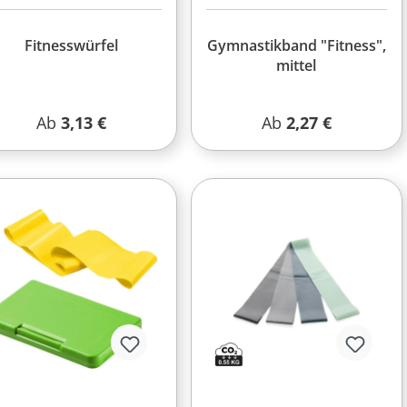
Fitnesswürfel
Gymnastikband "Fitness",
mittel
Regulärer Preis:
Regulärer Preis:
Ab
3,13 €
Ab
2,27 €