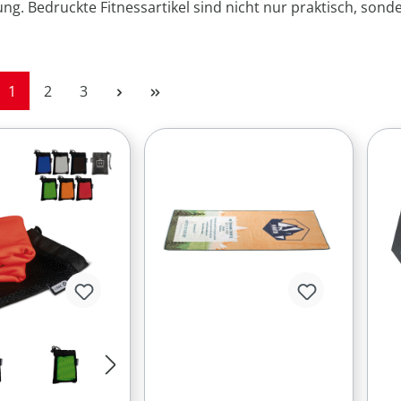
g. Bedruckte Fitnessartikel sind nicht nur praktisch, sond
Seite
Seite
Seite
1
2
3