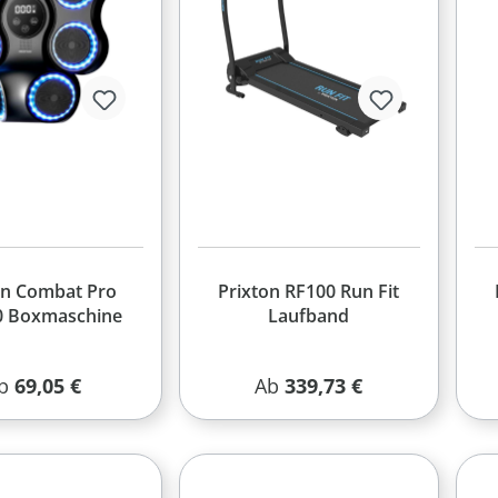
on Combat Pro
Prixton RF100 Run Fit
 Boxmaschine
Laufband
egulärer Preis:
Regulärer Preis:
b
69,05 €
Ab
339,73 €