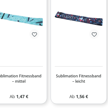
ublimation Fitnessband
Sublimation Fitnessband
– mittel
– leicht
Regulärer Preis:
Regulärer Preis:
Ab
1,47 €
Ab
1,56 €