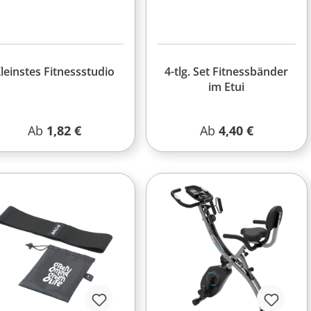
leinstes Fitnessstudio
4-tlg. Set Fitnessbänder
im Etui
Regulärer Preis:
Regulärer Preis:
Ab
1,82 €
Ab
4,40 €