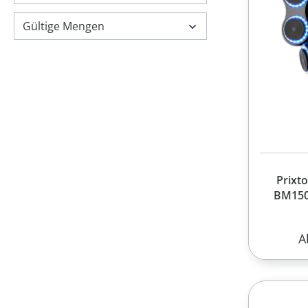
Gültige Mengen
Prixt
BM150
R
A