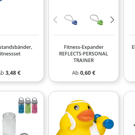
standsbänder,
Fitness-Expander
E
itnessset
REFLECTS-PERSONAL
TRAINER
egulärer Preis:
Regulärer Preis:
Ab
3,48 €
Ab
0,60 €