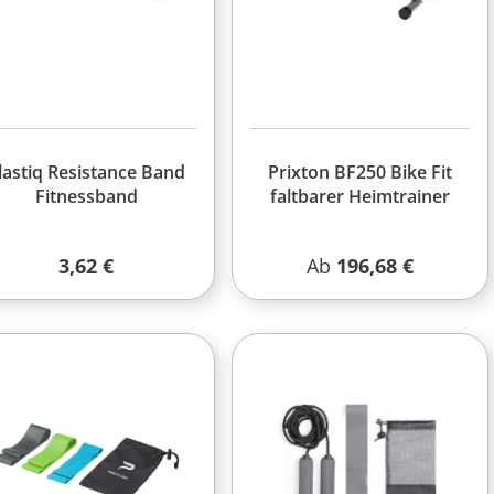
lastiq Resistance Band
Prixton BF250 Bike Fit
Fitnessband
faltbarer Heimtrainer
Regulärer Preis:
Regulärer Preis:
3,62 €
Ab
196,68 €