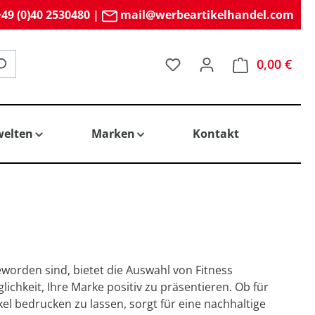
49 (0)40 2530480
|
mail@werbeartikelhandel.com
Du hast 0 Produkte auf 
0,00 €
elten
Marken
Kontakt
eworden sind, bietet die Auswahl von Fitness
ichkeit, Ihre Marke positiv zu präsentieren. Ob für
l bedrucken zu lassen, sorgt für eine nachhaltige