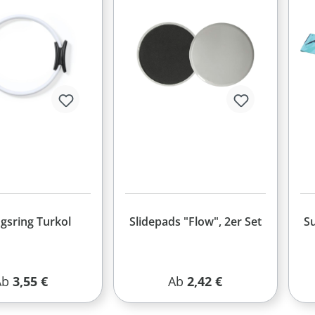
gsring Turkol
Slidepads "Flow", 2er Set
S
egulärer Preis:
Regulärer Preis:
Ab
3,55 €
Ab
2,42 €