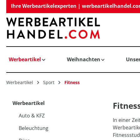
Ihre Werbeartikelexperten | werbeartikelhandel.c
springen
Zur Hauptnavigation springen
Werbeartikel
Weihnachten
Unse
Werbeartikel
Sport
Fitness
Werbeartikel
Fitnes
Auto & KFZ
In einer Ze
Werbeartike
Beleuchtung
Fitnessstud