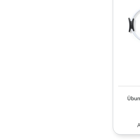
Übun
R