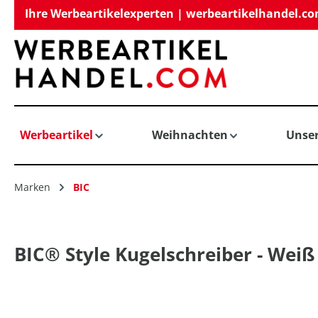
Ihre Werbeartikelexperten | werbeartikelhandel.c
springen
Zur Hauptnavigation springen
Werbeartikel
Weihnachten
Unse
Marken
BIC
BIC® Style Kugelschreiber - Weiß 
Bildergalerie überspringen