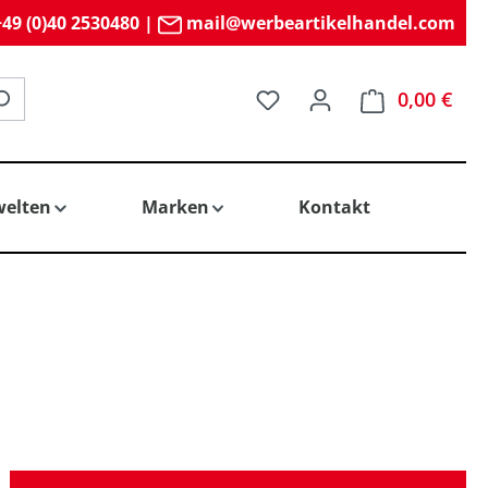
49 (0)40 2530480
|
mail@werbeartikelhandel.com
Du hast 0 Produkte auf 
0,00 €
elten
Marken
Kontakt