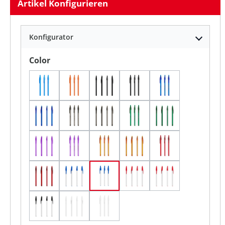
Artikel Konfigurieren
Konfigurator
auswählen
Color
Blau / Blau/ Blaue Tinte
Orange / Orange/ Schwarze Tinte
Schwarz / Schwarz / Blaue Tinte
Schwarz / Schwarz / Sch
Transparent Dun
Transparent Dunkelblau/ Transparent Dunkelbl
Transparent Dunkelgrau / Transparent 
Transparent Dunkelgrau / Trans
Transparent Gr
Tra
Transparent Lila/ Transparent Lila/ Blaue Tinte
Transparent Lila/ Transparent Lila/ Sch
Transparent Orange/ Transpare
Transparent Orange/ Tr
Tran
Weiß/ Blau/ Blaue Tinte
Transparent Rot/ Transparent Rot/ Schwarze T
Weiß / Blau / Schwarze Tinte
Weiß/ Rot/ Blaue Tinte
Weiß/ Rot/ Schw
Weiß / Schwarz / Schwarze Tinte
Weiß / Weiß / Blaue Tinte
Weiß / Weiß/ Schwarze Tinte