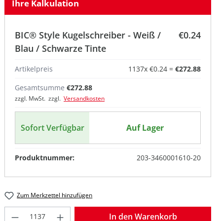
Ihre Kalkulation
BIC® Style Kugelschreiber - Weiß /
€0.24
Blau / Schwarze Tinte
Artikelpreis
1137
x
€0.24
=
€272.88
Gesamtsumme
€272.88
warze Tinte
kelblau/ Transparent Dunkelblau/ Blaue Tinte
zzgl. MwSt. zzgl.
Versandkosten
au/ Schwarze Tinte
Dunkelgrau / Blaue Tinte
parent Dunkelgrau / Schwarze Tinte
ün/ Transparent Grün/ Blaue Tinte
nsparent Grün/ Transparent Grün/ Schwarze Tinte
Sofort Verfügbar
Auf Lager
warze Tinte
nt Orange/ Blaue Tinte
ansparent Orange/ Schwarze Tinte
sparent Rot/ Transparent Rot/ Blaue Tinte
Produktnummer:
203-3460001610-20
inte
arze Tinte
Zum Merkzettel hinzufügen
Produkt Anzahl: Gib den gewünschten W
In den Warenkorb