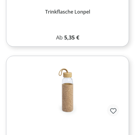
Trinkflasche Lonpel
Regulärer Preis:
Ab
5,35 €