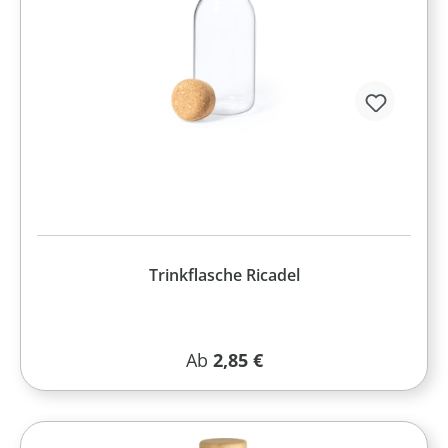
Trinkflasche Ricadel
Regulärer Preis:
Ab
2,85 €