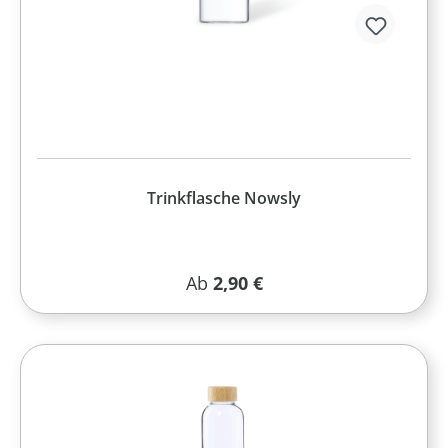
Trinkflasche Nowsly
Regulärer Preis:
Ab
2,90 €