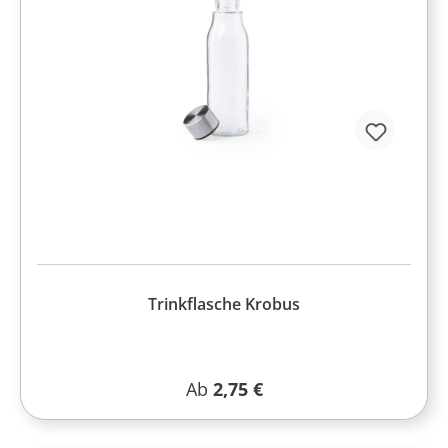
Trinkflasche Krobus
Regulärer Preis:
Ab
2,75 €