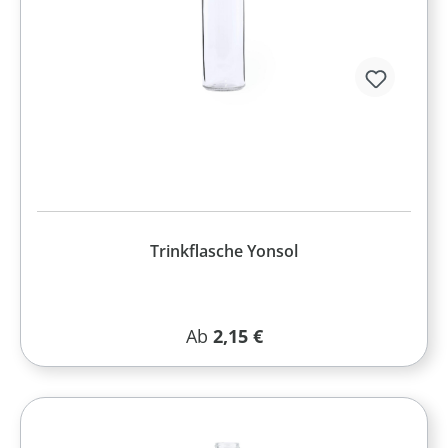
Trinkflasche Yonsol
Regulärer Preis:
Ab
2,15 €