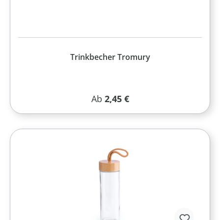
Trinkbecher Tromury
Regulärer Preis:
Ab
2,45 €