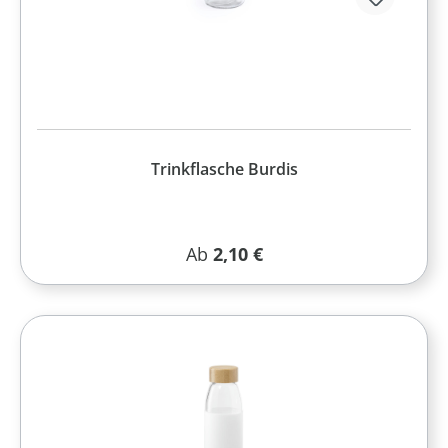
Trinkflasche Burdis
Regulärer Preis:
Ab
2,10 €