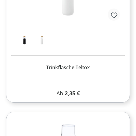
Trinkflasche Teltox
Regulärer Preis:
Ab
2,35 €