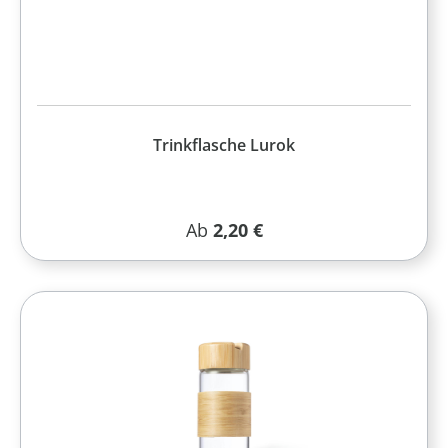
Trinkflasche Lurok
Regulärer Preis:
Ab
2,20 €