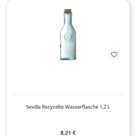
Sevilla Recycelte Wasserflasche 1,2 L
Regulärer Preis:
8,21 €