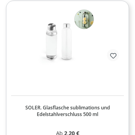
SOLER. Glasflasche sublimations und
Edelstahlverschluss 500 ml
Regulärer Preis:
Ab
2,20 €