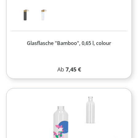
Glasflasche "Bamboo", 0,65 l, colour
Regulärer Preis:
Ab
7,45 €