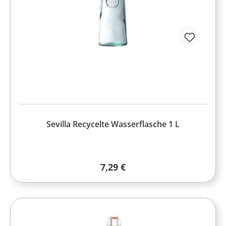
Sevilla Recycelte Wasserflasche 1 L
Regulärer Preis:
7,29 €