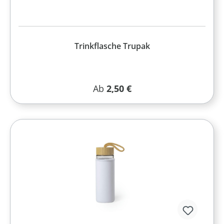
Trinkflasche Trupak
Regulärer Preis:
Ab
2,50 €