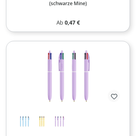
(schwarze Mine)
Regulärer Preis:
Ab
0,47 €