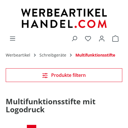
alt springen
Du hast 0 Produk
Werbeartikel
Schreibgeräte
Multifunktionsstifte
Produkte filtern
Multifunktionsstifte mit
Logodruck