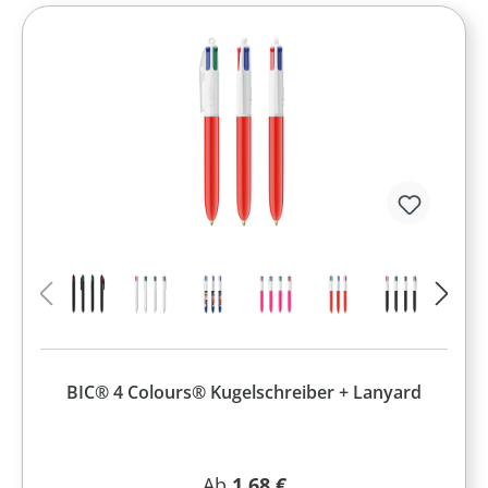
BIC® 4 Colours® Kugelschreiber + Lanyard
Regulärer Preis:
Ab
1,68 €