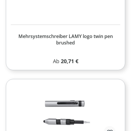
Mehrsystemschreiber LAMY logo twin pen
brushed
Regulärer Preis:
Ab
20,71 €