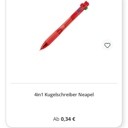
4in1 Kugelschreiber Neapel
Regulärer Preis:
Ab
0,34 €