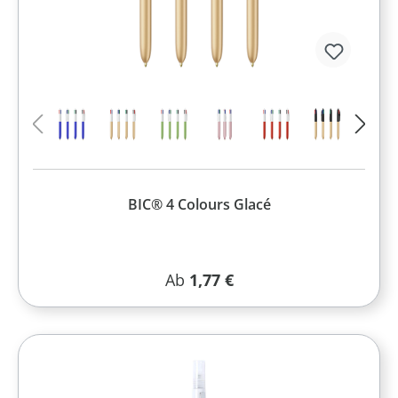
BIC® 4 Colours Glacé
Regulärer Preis:
Ab
1,77 €