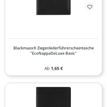
Blackmaxx® Ziegenlederführerscheintasche
"EcoNappaDeLuxe Basic"
Regulärer Preis:
Ab
1,65 €