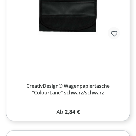
CreativDesign® Wagenpapiertasche
"ColourLane" schwarz/schwarz
Regulärer Preis:
Ab
2,84 €