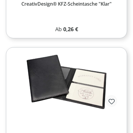
CreativDesign® KFZ-Scheintasche "Klar"
Regulärer Preis:
Ab
0,26 €