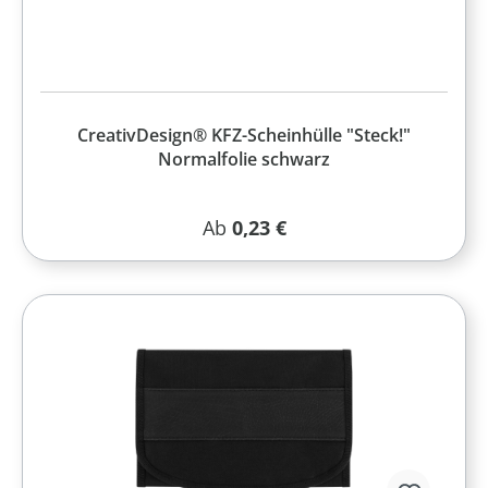
CreativDesign® KFZ-Scheinhülle "Steck!"
Normalfolie schwarz
Regulärer Preis:
Ab
0,23 €