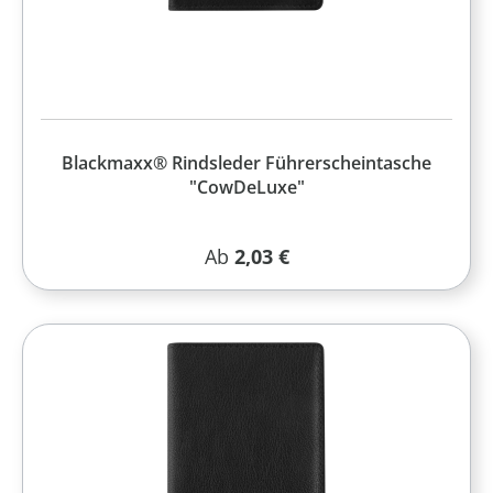
Blackmaxx® Rindsleder Führerscheintasche
"CowDeLuxe"
Regulärer Preis:
Ab
2,03 €