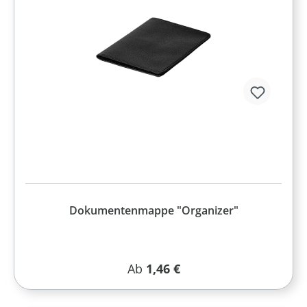
Dokumentenmappe "Organizer"
Regulärer Preis:
Ab
1,46 €