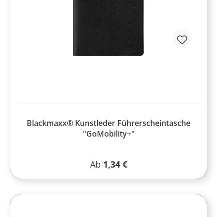
Blackmaxx® Kunstleder Führerscheintasche
"GoMobility+"
Regulärer Preis:
Ab
1,34 €