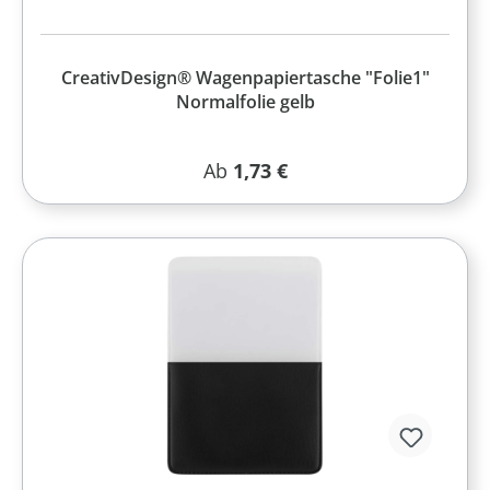
CreativDesign® Wagenpapiertasche "Folie1"
Normalfolie gelb
Regulärer Preis:
Ab
1,73 €