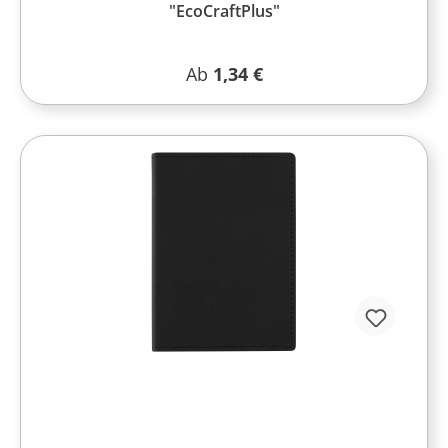
"EcoCraftPlus"
Regulärer Preis:
Ab
1,34 €