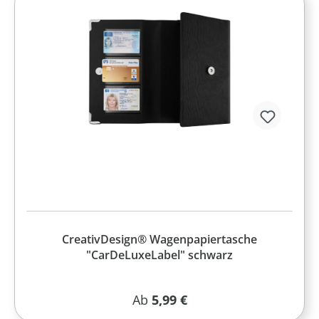
CreativDesign® Wagenpapiertasche
"CarDeLuxeLabel" schwarz
Regulärer Preis:
Ab
5,99 €