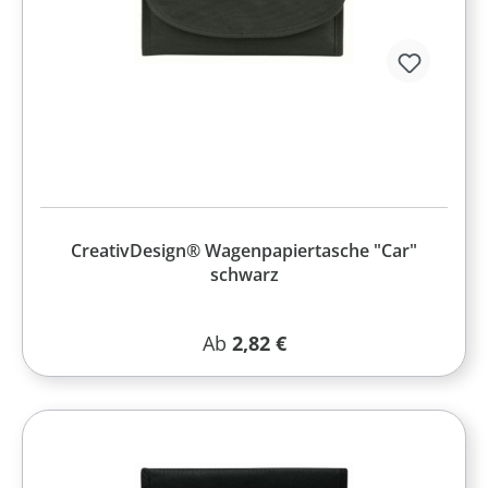
CreativDesign® Wagenpapiertasche "Car"
schwarz
Regulärer Preis:
Ab
2,82 €