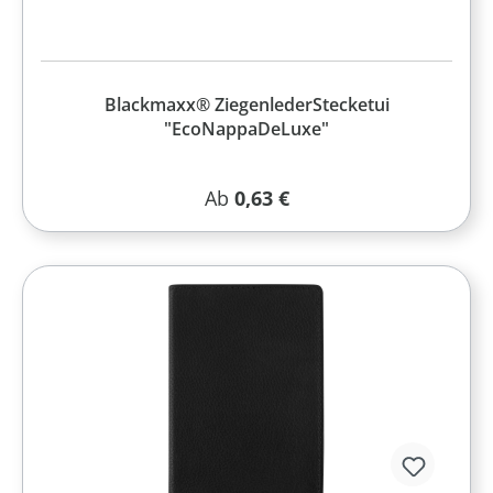
Blackmaxx® ZiegenlederStecketui
"EcoNappaDeLuxe"
Regulärer Preis:
Ab
0,63 €