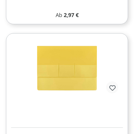
Regulärer Preis:
Ab
2,97 €