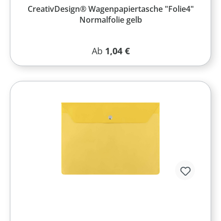
CreativDesign® Wagenpapiertasche "Folie4"
Normalfolie gelb
Regulärer Preis:
Ab
1,04 €