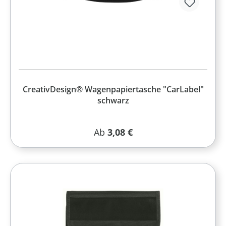
CreativDesign® Wagenpapiertasche "CarLabel"
schwarz
Regulärer Preis:
Ab
3,08 €