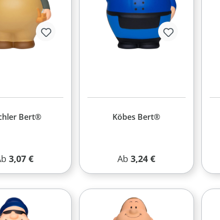
chler Bert®
Köbes Bert®
egulärer Preis:
Regulärer Preis:
Ab
3,07 €
Ab
3,24 €