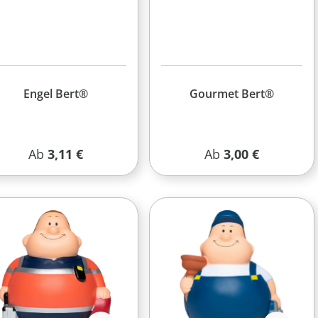
Engel Bert®
Gourmet Bert®
Regulärer Preis:
Regulärer Preis:
Ab
3,11 €
Ab
3,00 €