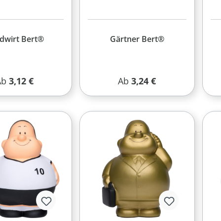
dwirt Bert®
Gärtner Bert®
egulärer Preis:
Regulärer Preis:
Ab
3,12 €
Ab
3,24 €