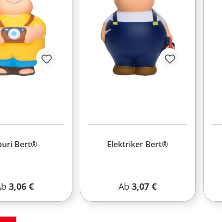
ouri Bert®
Elektriker Bert®
egulärer Preis:
Regulärer Preis:
Ab
3,06 €
Ab
3,07 €