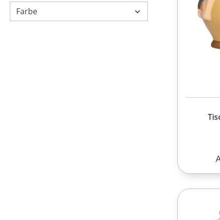
Farbe
Tis
R