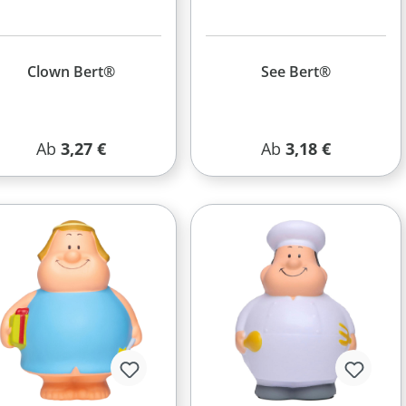
Clown Bert®
See Bert®
Regulärer Preis:
Regulärer Preis:
Ab
3,27 €
Ab
3,18 €