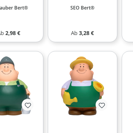
auber Bert®
SEO Bert®
egulärer Preis:
Regulärer Preis:
Ab
2,98 €
Ab
3,28 €