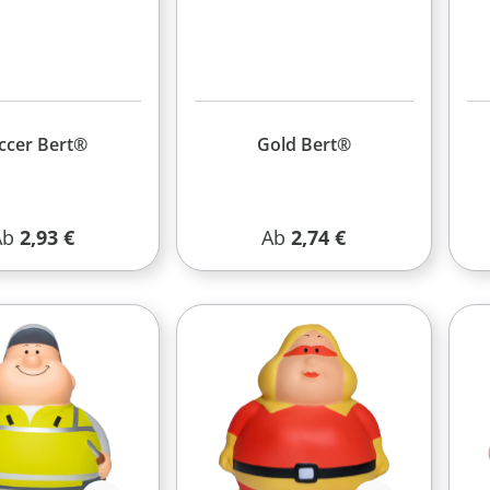
ccer Bert®
Gold Bert®
egulärer Preis:
Regulärer Preis:
Ab
2,93 €
Ab
2,74 €