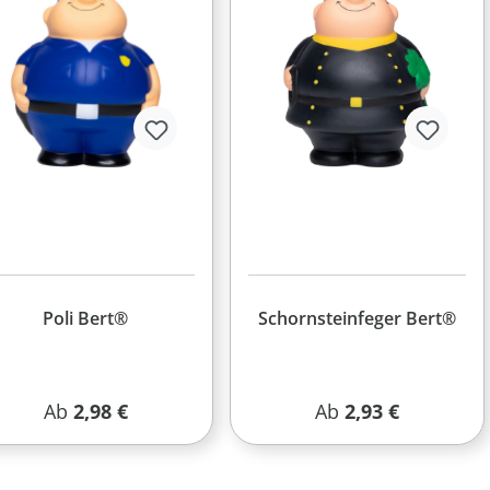
Poli Bert®
Schornsteinfeger Bert®
Regulärer Preis:
Regulärer Preis:
Ab
2,98 €
Ab
2,93 €