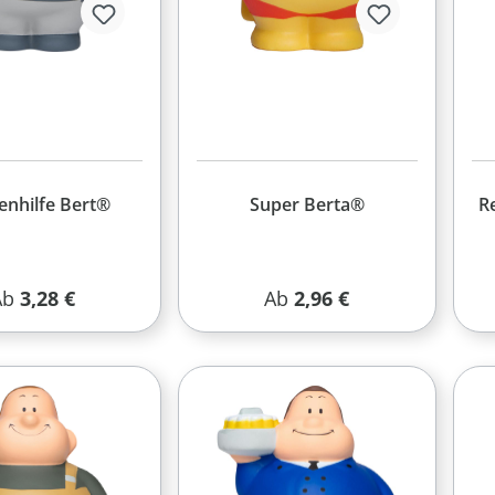
enhilfe Bert®
Super Berta®
R
egulärer Preis:
Regulärer Preis:
Ab
3,28 €
Ab
2,96 €