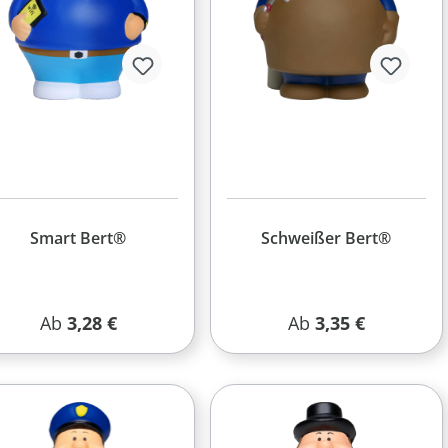
Smart Bert®
Schweißer Bert®
Regulärer Preis:
Regulärer Preis:
Ab
3,28 €
Ab
3,35 €