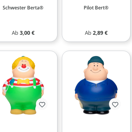
Schwester Berta®
Pilot Bert®
Regulärer Preis:
Regulärer Preis:
Ab
3,00 €
Ab
2,89 €