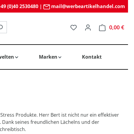
49 (0)40 2530480
|
mail@werbeartikelhandel.com
Du hast 0 Produkte auf 
0,00 €
elten
Marken
Kontakt
Stress Produkte. Herr Bert ist nicht nur ein effektiver
 Dank seines freundlichen Lächelns und der
chreibtisch.