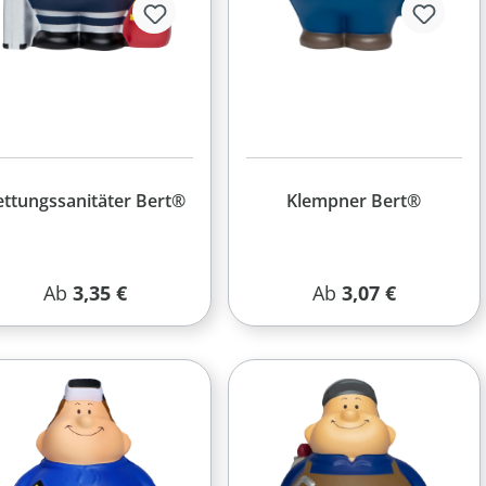
ettungssanitäter Bert®
Klempner Bert®
Regulärer Preis:
Regulärer Preis:
Ab
3,35 €
Ab
3,07 €