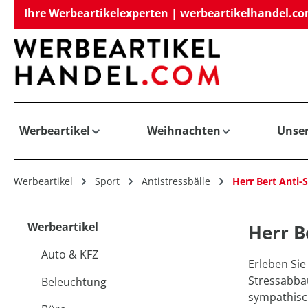
Ihre Werbeartikelexperten | werbeartikelhandel.c
springen
Zur Hauptnavigation springen
Werbeartikel
Weihnachten
Unse
Werbeartikel
Sport
Antistressbälle
Herr Bert Anti-S
Werbeartikel
Herr B
Auto & KFZ
Erleben Sie
Stressabba
Beleuchtung
sympathisch