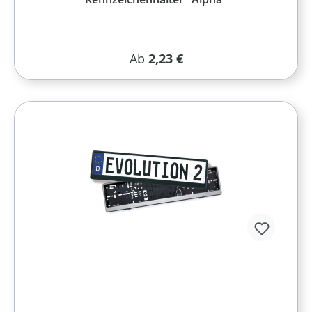
Regulärer Preis:
Ab
2,23 €