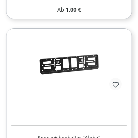
Regulärer Preis:
Ab
1,00 €
Kennzeichenhalter "Alpha"