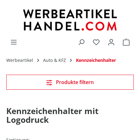
alt springen
Du hast 0 Produk
Werbeartikel
Auto & KFZ
Kennzeichenhalter
Produkte filtern
Kennzeichenhalter mit
Logodruck
Sortierung: