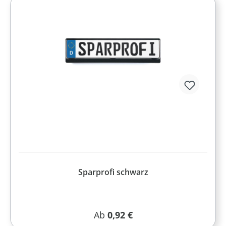
Sparprofi schwarz
Regulärer Preis:
Ab
0,92 €