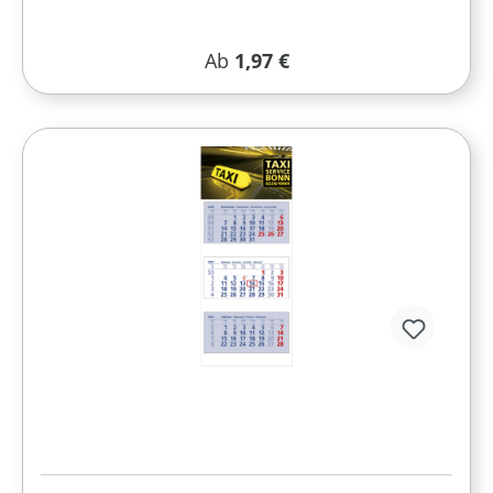
Regulärer Preis:
Ab
1,97 €