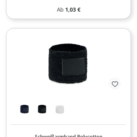
Regulärer Preis:
Ab
1,03 €
Schweißarmband Polycotton