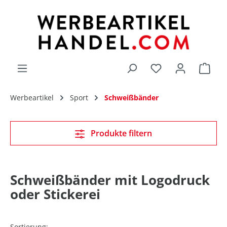
alt springen
Du hast 0 Produk
Werbeartikel
Sport
Schweißbänder
Produkte filtern
Schweißbänder mit Logodruck
oder Stickerei
Sortierung: