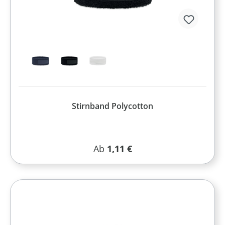
Stirnband Polycotton
Regulärer Preis:
Ab
1,11 €