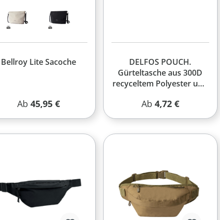
Bellroy Lite Sacoche
DELFOS POUCH.
Gürteltasche aus 300D
recyceltem Polyester und
600D recyceltem
Regulärer Preis:
Regulärer Preis:
Ab
45,95 €
Ab
4,72 €
Polyester mit
reflektierenden
Elementen