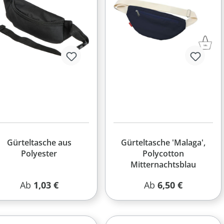
Gürteltasche aus
Gürteltasche 'Malaga',
Polyester
Polycotton
Mitternachtsblau
Regulärer Preis:
Regulärer Preis:
Ab
1,03 €
Ab
6,50 €