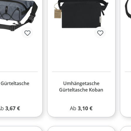
 Gürteltasche
Umhängetasche
Gürteltasche Koban
egulärer Preis:
Regulärer Preis:
Ab
3,67 €
Ab
3,10 €