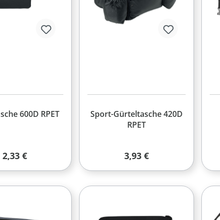
asche 600D RPET
Sport-Gürteltasche 420D
RPET
Regulärer Preis:
Regulärer Preis:
2,33 €
3,93 €