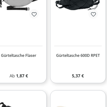
Gürteltasche Flaser
Gürteltasche 600D RPET
Regulärer Preis:
Regulärer Preis:
Ab
1,87 €
5,37 €