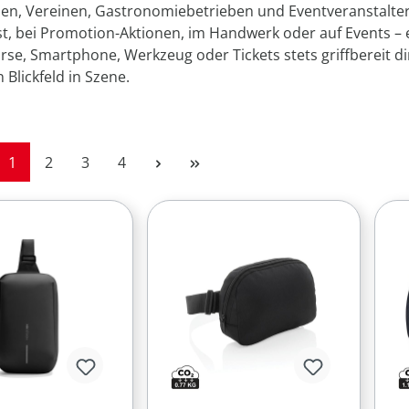
n, Vereinen, Gastronomiebetrieben und Eventveranstaltern 
, bei Promotion-Aktionen, im Handwerk oder auf Events – e
rse, Smartphone, Werkzeug oder Tickets stets griffbereit 
 Blickfeld in Szene.
Seite
Seite
Seite
Seite
1
2
3
4