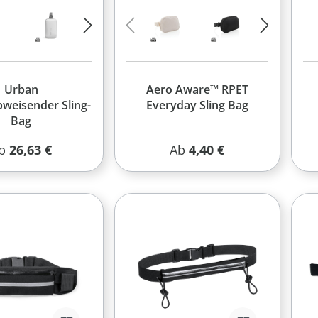
Urban
Aero Aware™ RPET
weisender Sling-
Everyday Sling Bag
Bag
egulärer Preis:
Regulärer Preis:
b
26,63 €
Ab
4,40 €