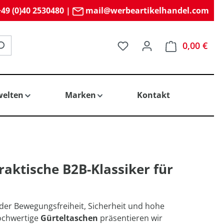
49 (0)40 2530480
|
mail@werbeartikelhandel.com
Du hast 0 Produkte auf 
0,00 €
elten
Marken
Kontakt
aktische B2B-Klassiker für
der Bewegungsfreiheit, Sicherheit und hohe
hochwertige
Gürteltaschen
präsentieren wir