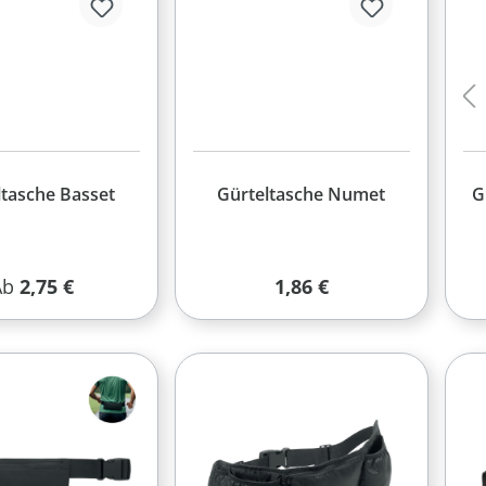
ltasche Basset
Gürteltasche Numet
G
egulärer Preis:
Regulärer Preis:
Ab
2,75 €
1,86 €