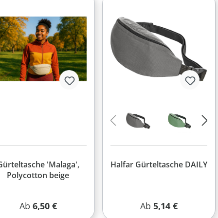
Gürteltasche 'Malaga',
Halfar Gürteltasche DAILY
Polycotton beige
Regulärer Preis:
Regulärer Preis:
Ab
6,50 €
Ab
5,14 €