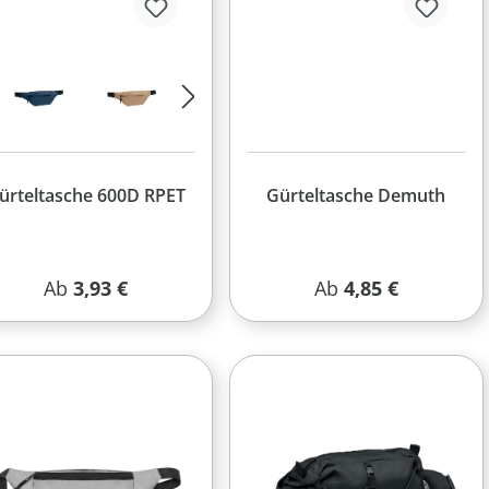
ürteltasche 600D RPET
Gürteltasche Demuth
Regulärer Preis:
Regulärer Preis:
Ab
3,93 €
Ab
4,85 €