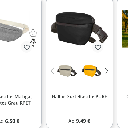
asche 'Malaga',
Halfar Gürteltasche PURE
rtes Grau RPET
egulärer Preis:
Regulärer Preis:
Ab
6,50 €
Ab
9,49 €