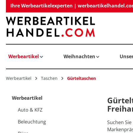
Ihre Werbeartikelexperten | werbeartikelhandel.c
springen
Zur Hauptnavigation springen
Werbeartikel
Weihnachten
Unse
Werbeartikel
Taschen
Gürteltaschen
Werbeartikel
Gürtel
Freiha
Auto & KFZ
Beleuchtung
Suchen Sie
Markenpräse