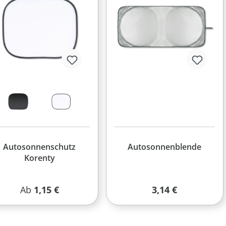
Autosonnenschutz
Autosonnenblende
Korenty
Regulärer Preis:
Regulärer Preis:
Ab
1,15 €
3,14 €