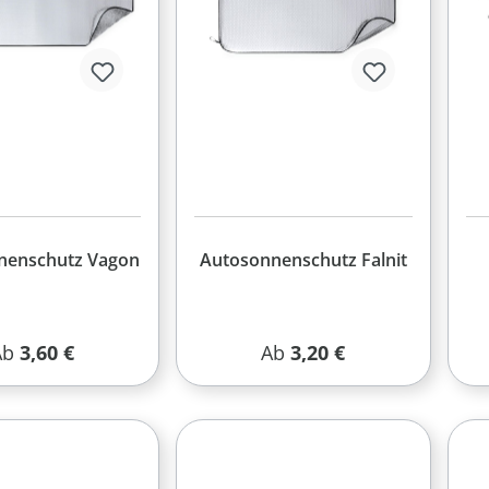
nenschutz Vagon
Autosonnenschutz Falnit
egulärer Preis:
Regulärer Preis:
Ab
3,60 €
Ab
3,20 €