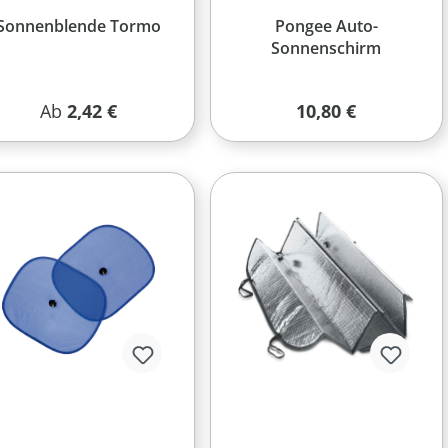
Sonnenblende Tormo
Pongee Auto-
Sonnenschirm
Regulärer Preis:
Regulärer Preis:
Ab
2,42 €
10,80 €