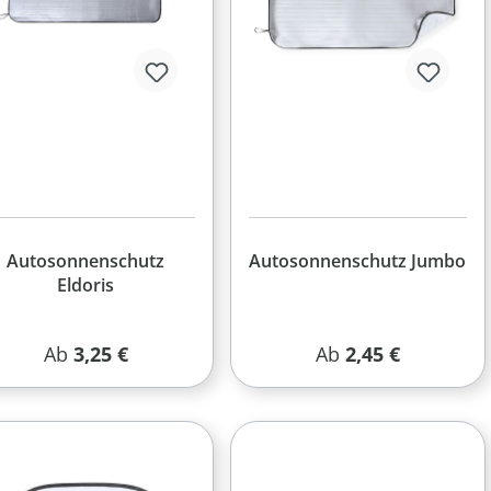
Autosonnenschutz
Autosonnenschutz Jumbo
Eldoris
Regulärer Preis:
Regulärer Preis:
Ab
3,25 €
Ab
2,45 €