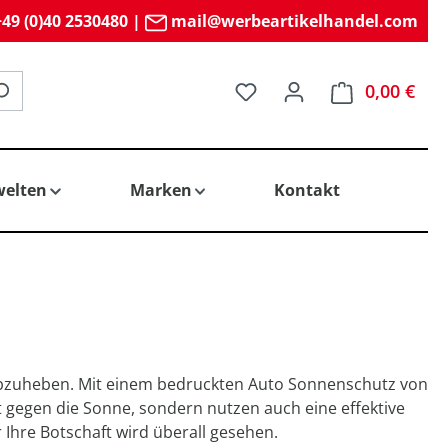
49 (0)40 2530480
|
mail@werbeartikelhandel.com
Du hast 0 Produkte auf 
0,00 €
elten
Marken
Kontakt
nz abzuheben. Mit einem bedruckten Auto Sonnenschutz von
t gegen die Sonne, sondern nutzen auch eine effektive
 Ihre Botschaft wird überall gesehen.