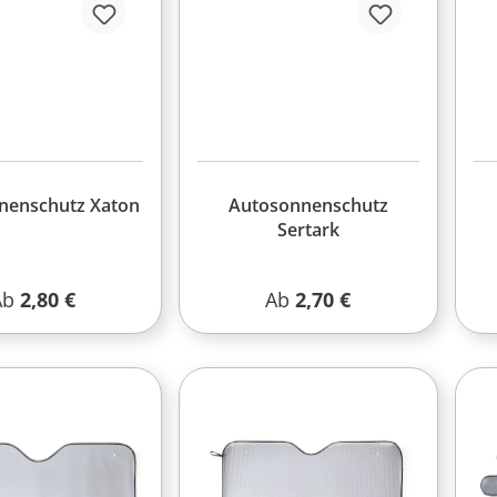
nenschutz Xaton
Autosonnenschutz
Sertark
egulärer Preis:
Regulärer Preis:
Ab
2,80 €
Ab
2,70 €