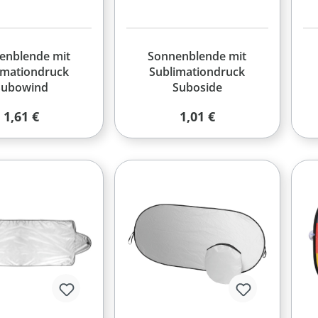
enblende mit
Sonnenblende mit
imationdruck
Sublimationdruck
Subowind
Suboside
Regulärer Preis:
Regulärer Preis:
1,61 €
1,01 €