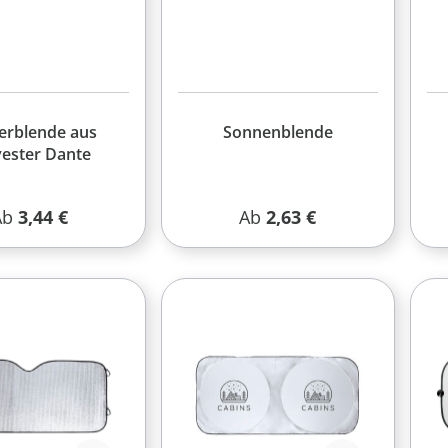
erblende aus
Sonnenblende
yester Dante
egulärer Preis:
Regulärer Preis:
Ab
3,44 €
Ab
2,63 €