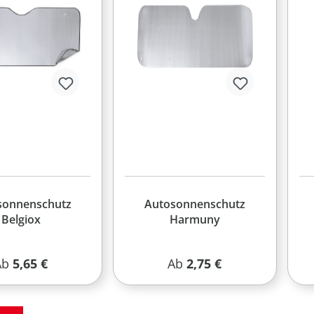
sonnenschutz
Autosonnenschutz
Belgiox
Harmuny
egulärer Preis:
Regulärer Preis:
Ab
5,65 €
Ab
2,75 €