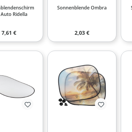
blendenschirm
Sonnenblende Ombra
 Auto Ridella
Regulärer Preis:
Regulärer Preis:
7,61 €
2,03 €