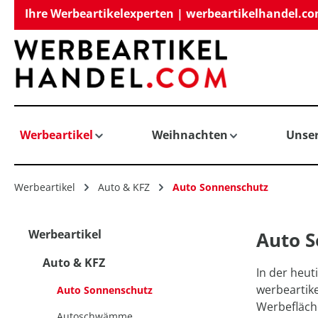
Ihre Werbeartikelexperten | werbeartikelhandel.c
springen
Zur Hauptnavigation springen
Werbeartikel
Weihnachten
Unse
Werbeartikel
Auto & KFZ
Auto Sonnenschutz
Werbeartikel
Auto S
Auto & KFZ
In der heut
werbeartike
Auto Sonnenschutz
Werbefläche
Autoschwämme