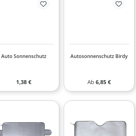
Auto Sonnenschutz
Autosonnenschutz Birdy
Regulärer Preis:
Regulärer Preis:
1,38 €
Ab
6,85 €