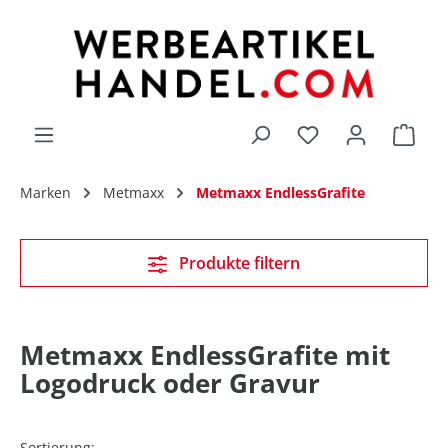
alt springen
Du hast 0 Produk
Marken
Metmaxx
Metmaxx EndlessGrafite
Produkte filtern
Metmaxx EndlessGrafite mit
Logodruck oder Gravur
Sortierung: