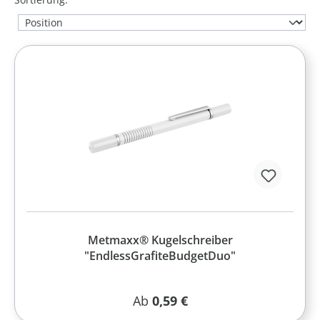
Metmaxx® Kugelschreiber
"EndlessGrafiteBudgetDuo"
Regulärer Preis:
Ab
0,59 €