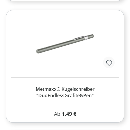
Metmaxx® Kugelschreiber
"DuoEndlessGrafite&Pen"
Regulärer Preis:
Ab
1,49 €