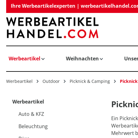
Ihre Werbeartikelexperten | werbeartikelhandel.c
springen
Zur Hauptnavigation springen
Werbeartikel
Weihnachten
Unse
Werbeartikel
Outdoor
Picknick & Camping
Picknic
Werbeartikel
Pickni
Auto & KFZ
Ein Picknic
Werbeartike
Beleuchtung
Mehrwert bi