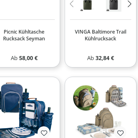
Picnic Kühltasche
VINGA Baltimore Trail
Rucksack Seyman
Kühlrucksack
Regulärer Preis:
Regulärer Preis:
Ab
58,00 €
Ab
32,84 €