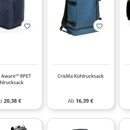
 Aware™ RPET
CrisMa Kühlrucksack
hlrucksack
egulärer Preis:
Regulärer Preis:
b
20,38 €
Ab
16,39 €