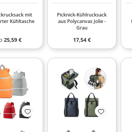
ckrucksack mit
Picknick-Kühlrucksack
erter Kühltasche
aus Polycanvas Jolie -
Grau
egulärer Preis:
Regulärer Preis:
b
25,59 €
17,54 €