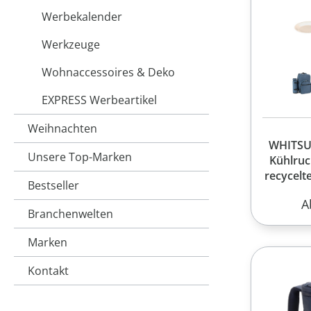
Werbekalender
Werkzeuge
Wohnaccessoires & Deko
EXPRESS Werbeartikel
Weihnachten
WHITSUN
Unsere Top-Marken
Kühlruc
recycelt
Bestseller
ho
R
A
Branchenwelten
Marken
Kontakt