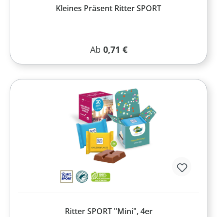
Kleines Präsent Ritter SPORT
Regulärer Preis:
Ab
0,71 €
Ritter SPORT "Mini", 4er