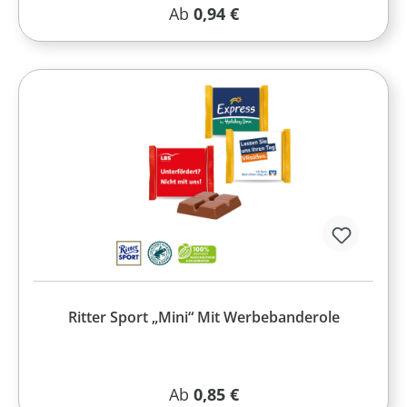
Regulärer Preis:
Ab
0,94 €
Ritter Sport „Mini“ Mit Werbebanderole
Regulärer Preis:
Ab
0,85 €