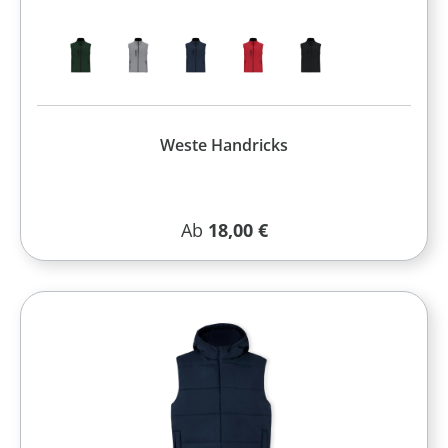
Weste Handricks
Regulärer Preis:
Ab
18,00 €