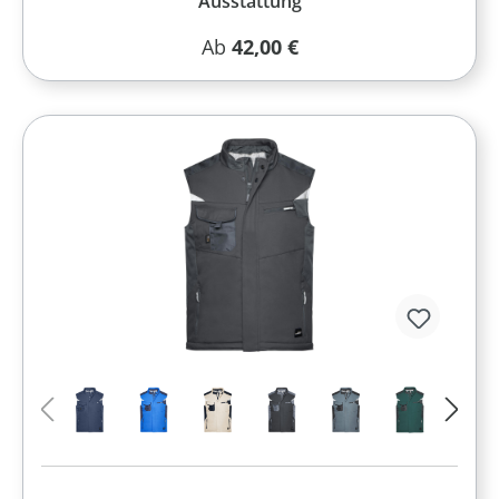
Ausstattung
Regulärer Preis:
Ab
42,00 €