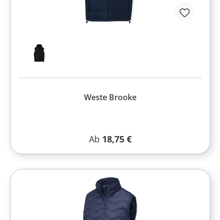
Weste Brooke
Regulärer Preis:
Ab
18,75 €