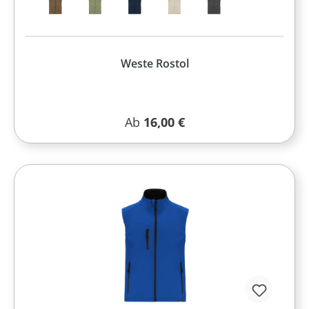
Weste Rostol
Regulärer Preis:
Ab
16,00 €