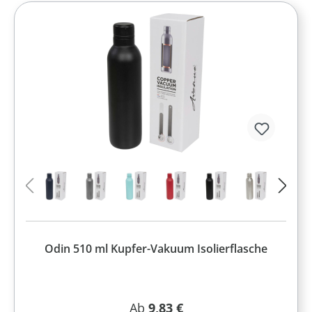
Odin 510 ml Kupfer-Vakuum Isolierflasche
Regulärer Preis:
Ab
9,83 €