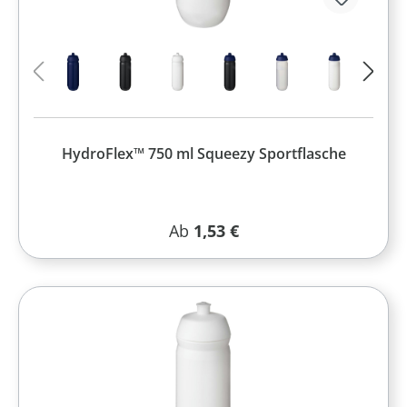
HydroFlex™ 750 ml Squeezy Sportflasche
Regulärer Preis:
Ab
1,53 €