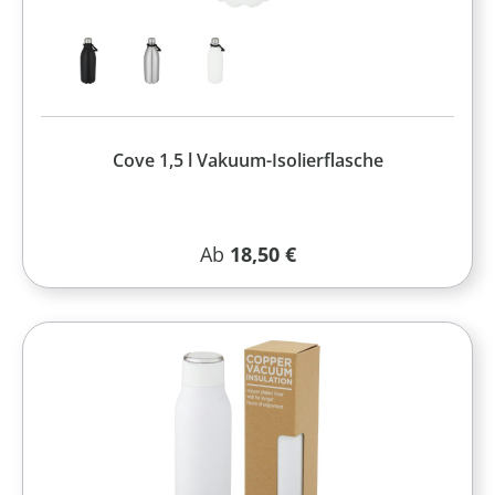
Cove 1,5 l Vakuum-Isolierflasche
Regulärer Preis:
Ab
18,50 €