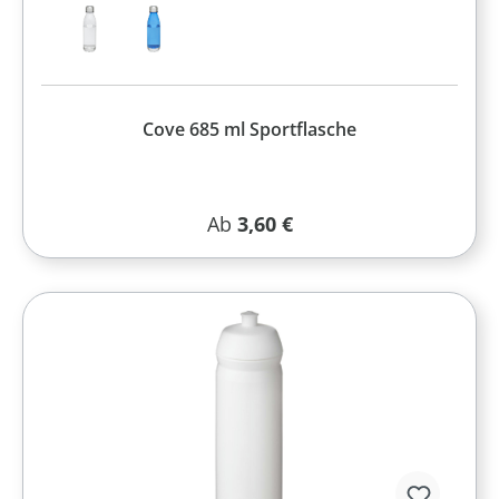
Cove 685 ml Sportflasche
Regulärer Preis:
Ab
3,60 €