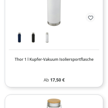
Thor 1 l Kupfer-Vakuum Isoliersportflasche
Regulärer Preis:
Ab
17,50 €