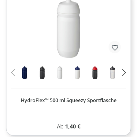
HydroFlex™ 500 ml Squeezy Sportflasche
Regulärer Preis:
Ab
1,40 €