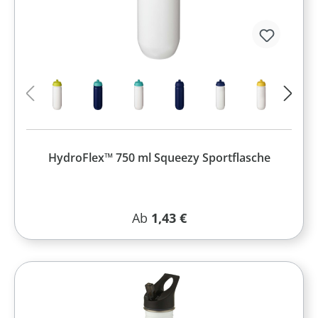
HydroFlex™ 750 ml Squeezy Sportflasche
Regulärer Preis:
Ab
1,43 €