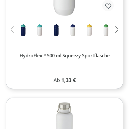
HydroFlex™ 500 ml Squeezy Sportflasche
Regulärer Preis:
Ab
1,33 €