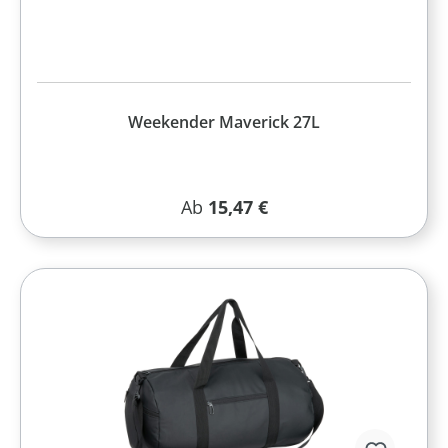
Weekender Maverick 27L
Regulärer Preis:
Ab
15,47 €