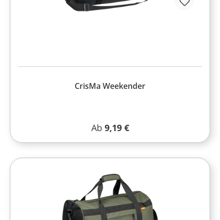
CrisMa Weekender
Regulärer Preis:
Ab
9,19 €