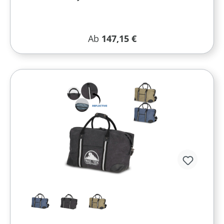
Regulärer Preis:
Ab
147,15 €