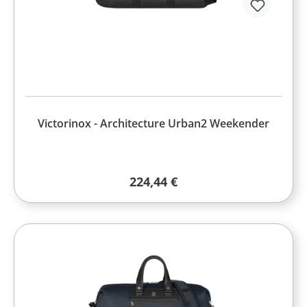
Victorinox - Architecture Urban2 Weekender
Regulärer Preis:
224,44 €