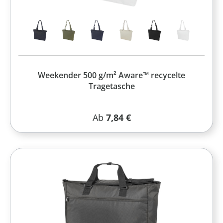
Weekender 500 g/m² Aware™ recycelte
Tragetasche
Regulärer Preis:
Ab
7,84 €