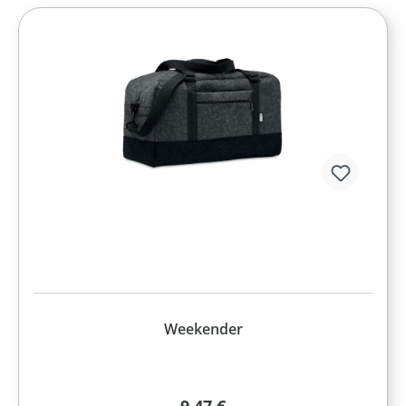
Weekender
Regulärer Preis: