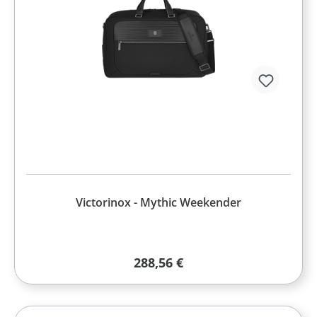
Victorinox - Mythic Weekender
Regulärer Preis:
288,56 €