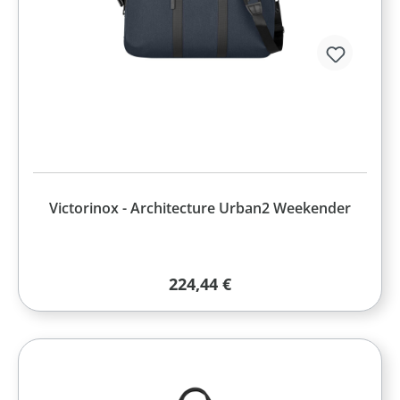
Victorinox - Architecture Urban2 Weekender
Regulärer Preis:
224,44 €