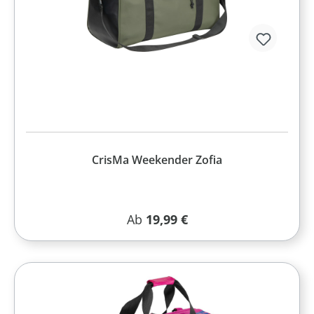
CrisMa Weekender Zofia
Regulärer Preis:
Ab
19,99 €