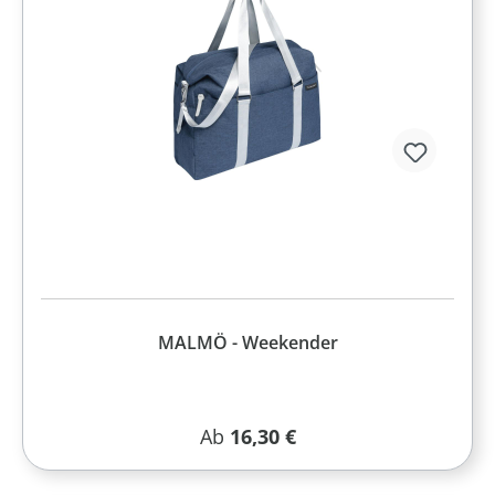
MALMÖ - Weekender
Regulärer Preis:
Ab
16,30 €