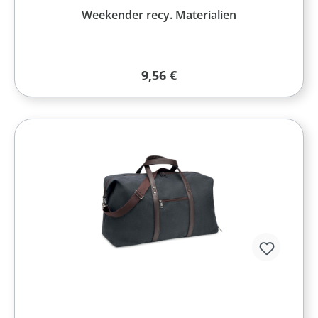
Weekender recy. Materialien
Regulärer Preis:
9,56 €