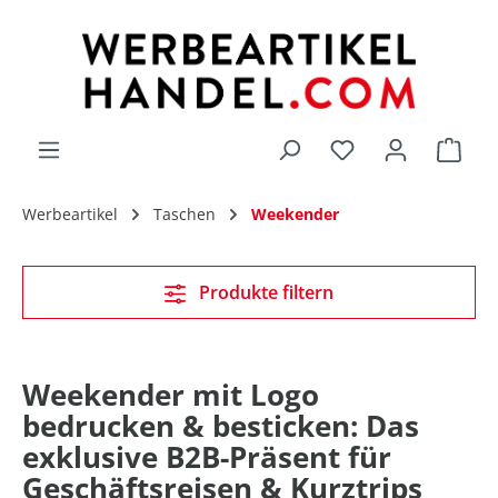
alt springen
Du hast 0 Produk
Werbeartikel
Taschen
Weekender
Produkte filtern
Weekender mit Logo
bedrucken & besticken: Das
exklusive B2B-Präsent für
Geschäftsreisen & Kurztrips