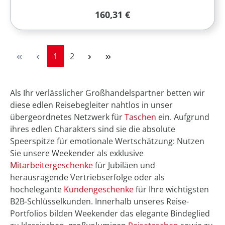
Regulärer Preis:
160,31 €
Seite
Seite
1
2
Als Ihr verlässlicher Großhandelspartner betten wir
diese edlen Reisebegleiter nahtlos in unser
übergeordnetes Netzwerk für
Taschen
ein. Aufgrund
ihres edlen Charakters sind sie die absolute
Speerspitze für emotionale Wertschätzung: Nutzen
Sie unsere Weekender als exklusive
Mitarbeitergeschenke
für Jubiläen und
herausragende Vertriebserfolge oder als
hochelegante
Kundengeschenke
für Ihre wichtigsten
B2B-Schlüsselkunden. Innerhalb unseres Reise-
Portfolios bilden Weekender das elegante Bindeglied