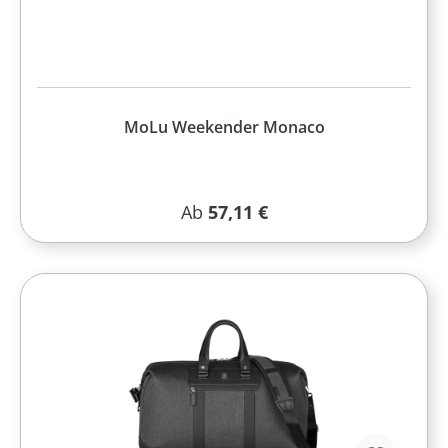
MoLu Weekender Monaco
Regulärer Preis:
Ab
57,11 €