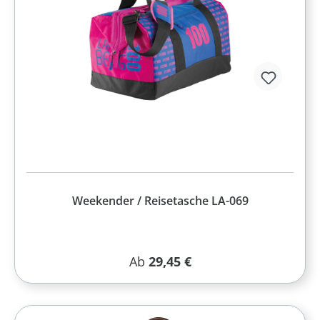
Weekender / Reisetasche LA-069
Regulärer Preis:
Ab
29,45 €