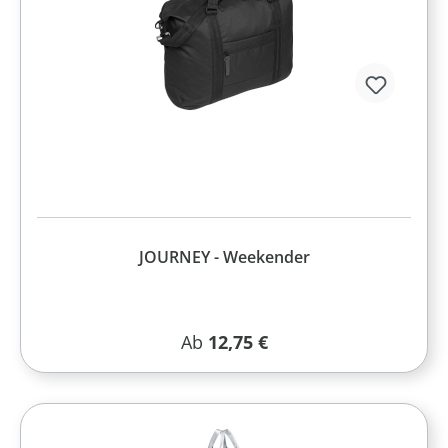
JOURNEY - Weekender
Regulärer Preis:
Ab
12,75 €