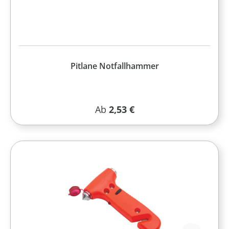
Pitlane Notfallhammer
Regulärer Preis:
Ab
2,53 €