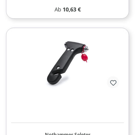
Regulärer Preis:
Ab
10,63 €
Nothammer Seleter