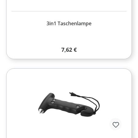
3in1 Taschenlampe
Regulärer Preis:
7,62 €