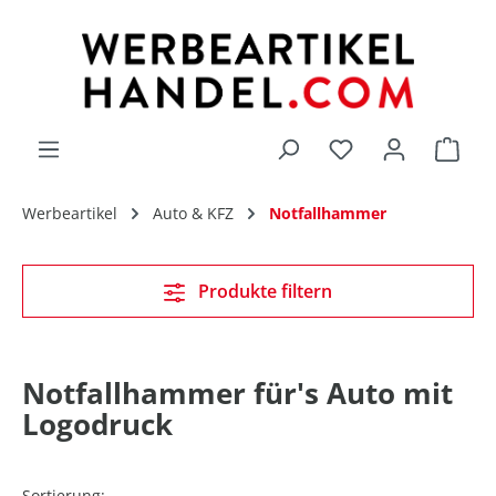
alt springen
Du hast 0 Produk
Werbeartikel
Auto & KFZ
Notfallhammer
Produkte filtern
Notfallhammer für's Auto mit
Logodruck
Sortierung: