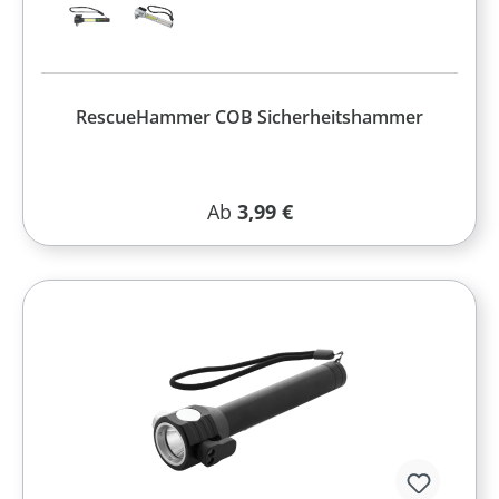
RescueHammer COB Sicherheitshammer
Regulärer Preis:
Ab
3,99 €