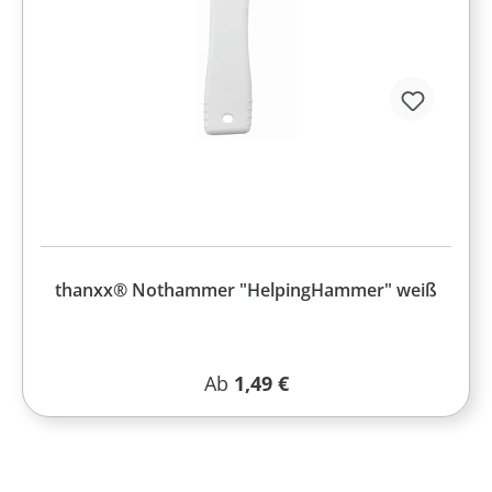
thanxx® Nothammer "HelpingHammer" weiß
Regulärer Preis:
Ab
1,49 €