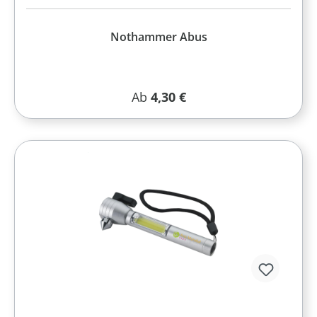
Nothammer Abus
Regulärer Preis:
Ab
4,30 €