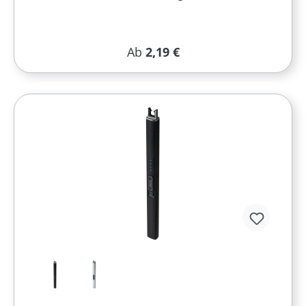
Regulärer Preis:
Ab
2,19 €