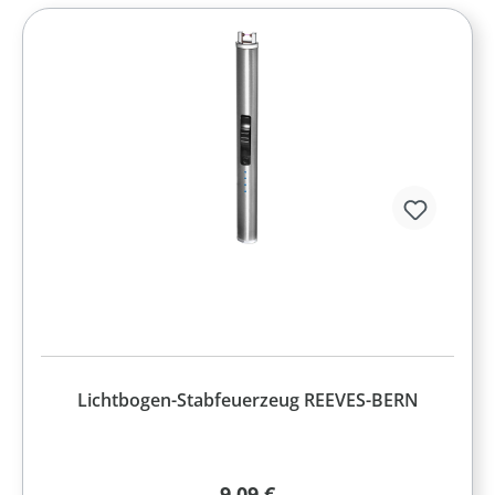
Lichtbogen-Stabfeuerzeug REEVES-BERN
Regulärer Preis:
9,09 €