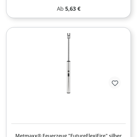
Regulärer Preis:
Ab
5,63 €
Metmaxx® Feuerzeug "FutureFlexiFire" silber