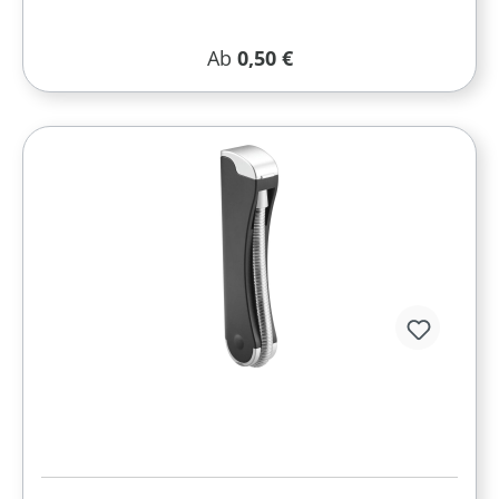
Regulärer Preis:
Ab
0,50 €