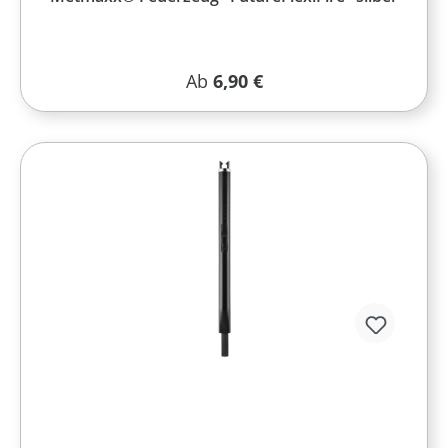
Regulärer Preis:
Ab
6,90 €