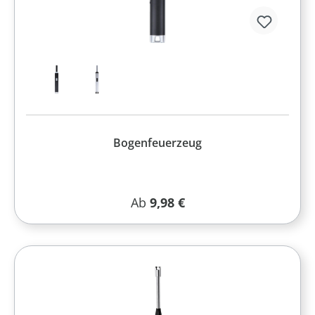
Bogenfeuerzeug
Regulärer Preis:
Ab
9,98 €