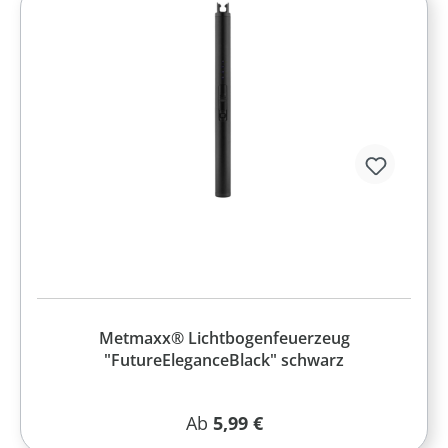
Metmaxx® Lichtbogenfeuerzeug
"FutureEleganceBlack" schwarz
Regulärer Preis:
Ab
5,99 €