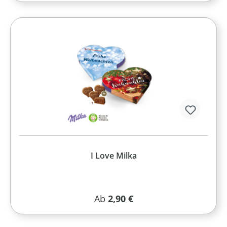
I Love Milka
Regulärer Preis:
Ab
2,90 €