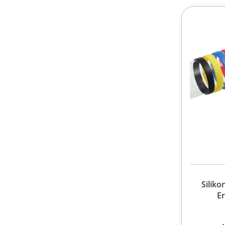
Silik
E