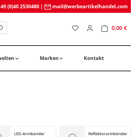
49 (0)40 2530480
|
mail@werbeartikelhandel.com
Du hast 0 Produkte auf 
0,00 €
elten
Marken
Kontakt
LED-Armbänder
Reflektorarmbänder