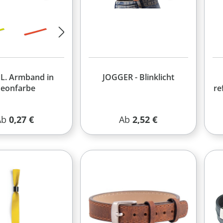
L. Armband in
JOGGER - Blinklicht
eonfarbe
re
egulärer Preis:
Regulärer Preis:
Ab
0,27 €
Ab
2,52 €