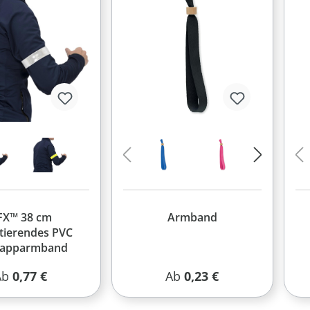
FX™ 38 cm
Armband
ktierendes PVC
napparmband
egulärer Preis:
Regulärer Preis:
Ab
0,77 €
Ab
0,23 €