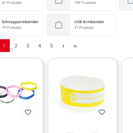
47 Produkte
189 Produkte
Schnapparmbänder
USB Armbänder
79 Produkte
31 Produkte
Seite
Seite
Seite
Seite
Seite
1
2
3
4
5