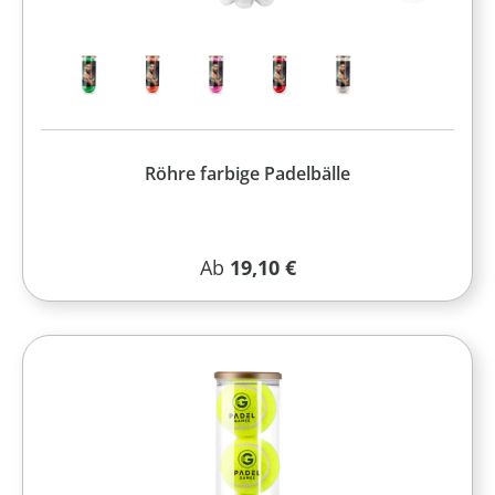
Röhre farbige Padelbälle
Regulärer Preis:
Ab
19,10 €