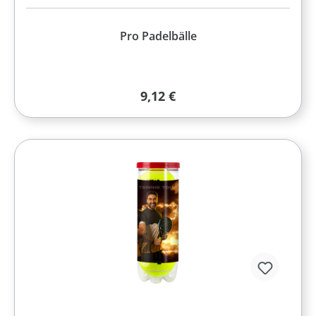
Pro Padelbälle
Regulärer Preis:
9,12 €