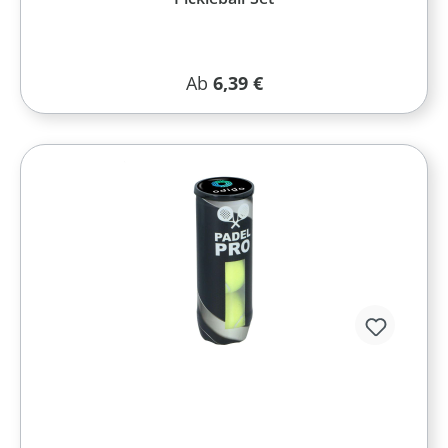
Regulärer Preis:
Ab
6,39 €