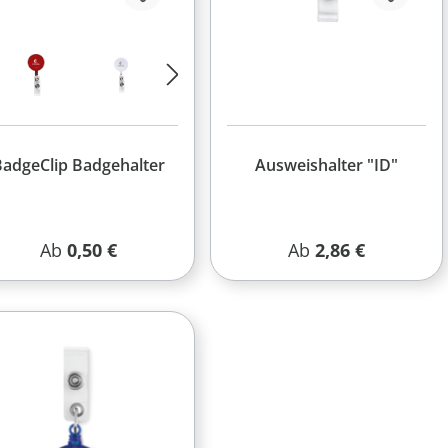
adgeClip Badgehalter
Ausweishalter "ID"
Regulärer Preis:
Regulärer Preis:
Ab
0,50 €
Ab
2,86 €