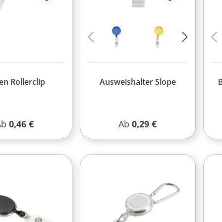
n Rollerclip
Ausweishalter Slope
B
egulärer Preis:
Regulärer Preis:
Ab
0,46 €
Ab
0,29 €