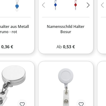
alter aus Metall
Namensschild Halter
runo - rot
Bosur
Regulärer Preis:
Regulärer Preis:
0,36 €
Ab
0,53 €