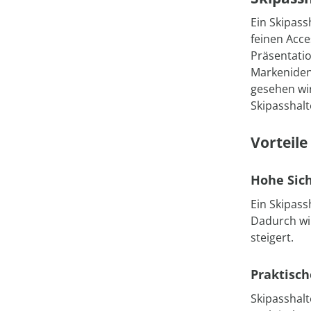
Ein Skipass
feinen Acc
Präsentatio
Markenident
gesehen wir
Skipasshalt
Vorteile
Hohe Sich
Ein Skipass
Dadurch wi
steigert.
Praktisc
Skipasshalt