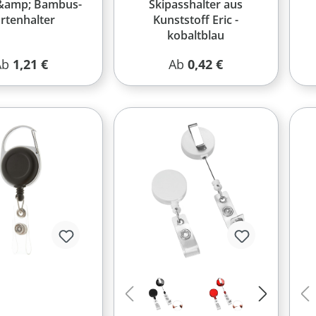
&amp; Bambus-
Skipasshalter aus
rtenhalter
Kunststoff Eric -
kobaltblau
egulärer Preis:
Regulärer Preis:
Ab
1,21 €
Ab
0,42 €