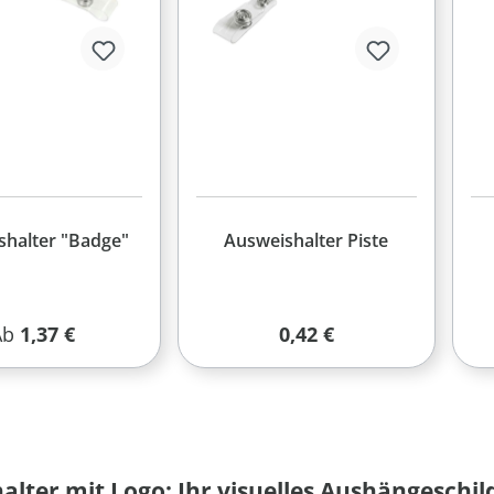
shalter "Badge"
Ausweishalter Piste
egulärer Preis:
Regulärer Preis:
Ab
1,37 €
0,42 €
alter mit Logo: Ihr visuelles Aushängeschil