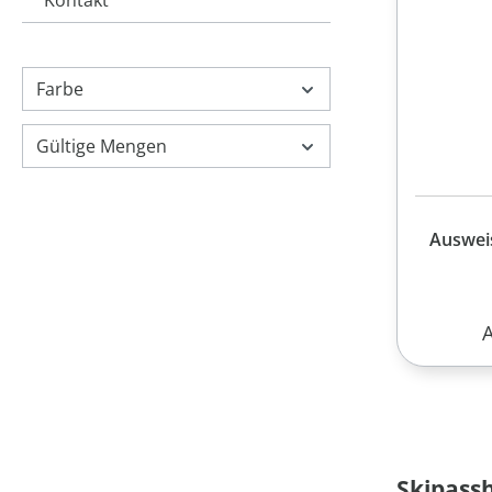
Kontakt
Farbe
Gültige Mengen
Auswei
R
Skipassh