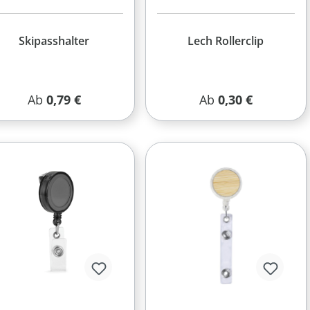
Skipasshalter
Lech Rollerclip
Regulärer Preis:
Regulärer Preis:
Ab
0,79 €
Ab
0,30 €