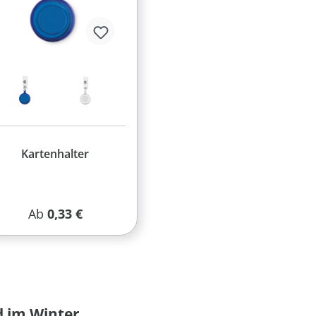
Kartenhalter
Regulärer Preis:
Ab
0,33 €
d im Winter