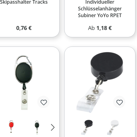
Skipasshalter Tracks
Individueller
Schlüsselanhänger
Subiner YoYo RPET
Regulärer Preis:
Regulärer Preis:
0,76 €
Ab
1,18 €