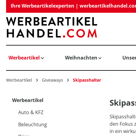
Ihre Werbeartikelexperten | werbeartikelhandel.c
springen
Zur Hauptnavigation springen
Werbeartikel
Weihnachten
Unse
Werbeartikel
Giveaways
Skipasshalter
Werbeartikel
Skipas
Auto & KFZ
Skipasshalt
den Fokus z
Beleuchtung
in ein wirk