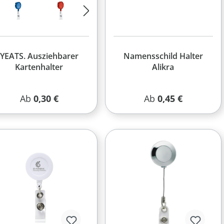
YEATS. Ausziehbarer
Namensschild Halter
Kartenhalter
Alikra
Regulärer Preis:
Regulärer Preis:
Ab
0,30 €
Ab
0,45 €