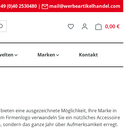
49 (0)40 2530480
|
mail@werbeartikelhandel.com
Du hast 0 Produkte auf 
0,00 €
elten
Marken
Kontakt
 bieten eine ausgezeichnete Möglichkeit, Ihre Marke in
em Firmenlogo verwandeln Sie ein nützliches Accessoire
n, sondern das ganze Jahr über Aufmerksamkeit erregt.