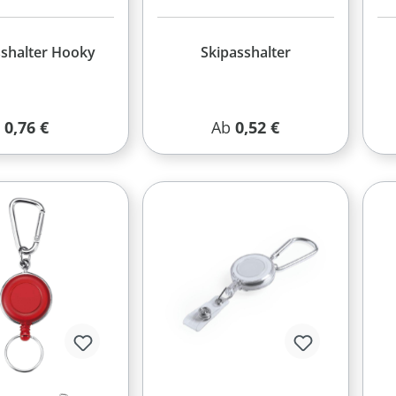
sshalter Hooky
Skipasshalter
Regulärer Preis:
Regulärer Preis:
0,76 €
Ab
0,52 €